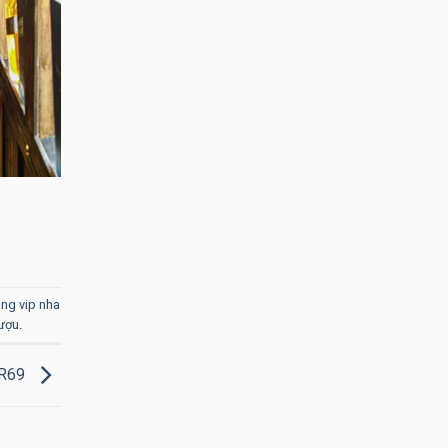
ng vip nha
rượu
.
BR69