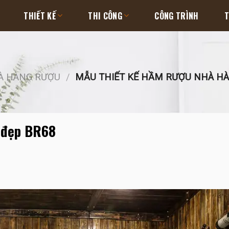
THIẾT KẾ
THI CÔNG
CÔNG TRÌNH
T
HÀ HÀNG RƯỢU
/
MẪU THIẾT KẾ HẦM RƯỢU NHÀ HÀ
g đẹp BR68