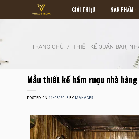
Skip
GIỚI THIỆU
SẢN PHẨM
to
content
TRANG CHỦ
/
THIẾT KẾ QUÁN BAR, N
Mẫu thiết kế hầm rượu nhà hàn
POSTED ON
11/08/2018
BY
MANAGER