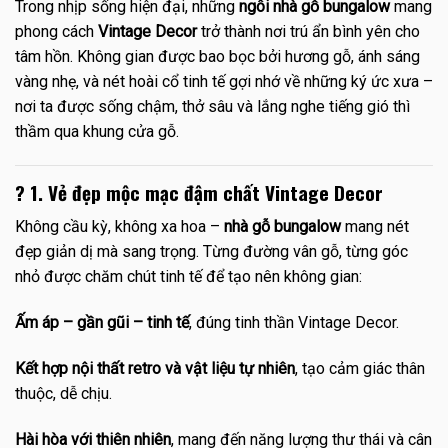
Trong nhịp sống hiện đại, những
ngôi nhà gỗ bungalow
mang
phong cách
Vintage Decor
trở thành nơi trú ẩn bình yên cho
tâm hồn. Không gian được bao bọc bởi hương gỗ, ánh sáng
vàng nhẹ, và nét hoài cổ tinh tế gợi nhớ về những ký ức xưa –
nơi ta được sống chậm, thở sâu và lắng nghe tiếng gió thì
thầm qua khung cửa gỗ.
?
1. Vẻ đẹp mộc mạc đậm chất Vintage Decor
Không cầu kỳ, không xa hoa –
nhà gỗ bungalow
mang nét
đẹp giản dị mà sang trọng. Từng đường vân gỗ, từng góc
nhỏ được chăm chút tinh tế để tạo nên không gian:
Ấm áp – gần gũi – tinh tế
, đúng tinh thần Vintage Decor.
Kết hợp nội thất retro và vật liệu tự nhiên
, tạo cảm giác thân
thuộc, dễ chịu.
Hài hòa với thiên nhiên
, mang đến năng lượng thư thái và cân