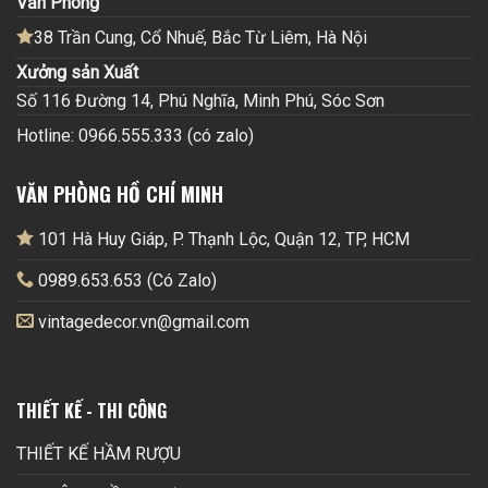
Văn Phòng
38 Trần Cung, Cổ Nhuế, Bắc Từ Liêm, Hà Nội
Xưởng sản Xuất
Số 116 Đường 14, Phú Nghĩa, Minh Phú, Sóc Sơn
Hotline: 0966.555.333 (có zalo)
VĂN PHÒNG HỒ CHÍ MINH
101 Hà Huy Giáp, P. Thạnh Lộc, Quận 12, TP, HCM
0989.653.653 (Có Zalo)
vintagedecor.vn@gmail.com
THIẾT KẾ - THI CÔNG
THIẾT KẾ HẦM RƯỢU