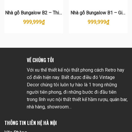
Nhà gỗ Bungalow B2 – Thiết
Nhà gỗ Bungalow B1 – Giải
kế & Thi công trọn gói
pháp nghỉ dưỡng đẹp, bền,
999,999
₫
999,999
₫
thu hồi vốn nhanh
VỀ CHÚNG TÔI
Với xu thế thiết kế nội thất phong cách Retro hay
cổ điển hiện nay. Biết được điều đó Vintage
Decor chúng tôi luôn tự hào là 1 trong những
người tiên phong, đi những bước đi đầu tiên
trong lĩnh vực nội thất thiết kế hầm rượu, quán bar,
nhà hàng, showroom…
THÔNG TIN LIÊN HỆ HÀ NỘI