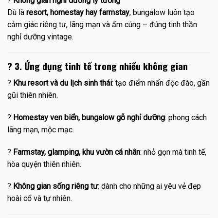
?
Không gian nghỉ dưỡng lý tưởng
Dù là
resort, homestay hay farmstay
, bungalow luôn tạo
cảm giác riêng tư, lãng mạn và ấm cúng – đúng tinh thần
nghỉ dưỡng vintage.
?
3. Ứng dụng tinh tế trong nhiều không gian
?
Khu resort và du lịch sinh thái
: tạo điểm nhấn độc đáo, gần
gũi thiên nhiên.
?️
Homestay ven biển, bungalow gỗ nghỉ dưỡng
: phong cách
lãng mạn, mộc mạc.
?️
Farmstay, glamping, khu vườn cá nhân
: nhỏ gọn mà tinh tế,
hòa quyện thiên nhiên.
?
Không gian sống riêng tư
: dành cho những ai yêu vẻ đẹp
hoài cổ và tự nhiên.