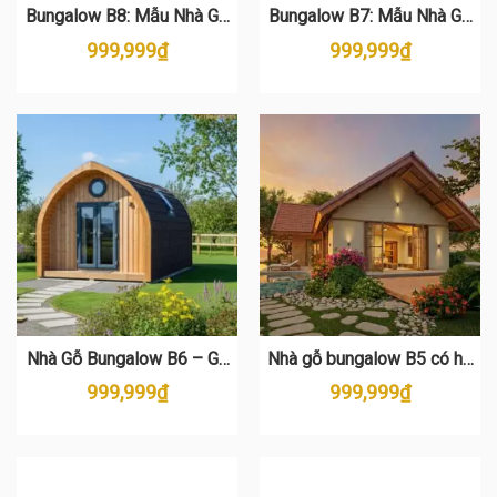
Bungalow B8: Mẫu Nhà Gỗ
Bungalow B7: Mẫu Nhà Gỗ
Thông Hiện Đại Cho Khu
Thông Độc Đáo Cho Resort
999,999
₫
999,999
₫
Nghỉ Dưỡng
& Homestay
Nhà Gỗ Bungalow B6 – Gỗ
Nhà gỗ bungalow B5 có hồ
Thông Tự Nhiên, Thiết Kế
bơi – Mẫu bungalow đẹp
999,999
₫
999,999
₫
Đẳng Cấp
cho homestay, resort