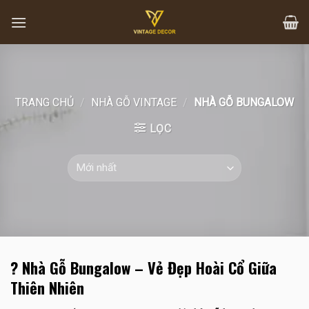
Skip
to
content
TRANG CHỦ
/
NHÀ GỖ VINTAGE
/
NHÀ GỖ BUNGALOW
LỌC
?
Nhà Gỗ Bungalow – Vẻ Đẹp Hoài Cổ Giữa
Thiên Nhiên