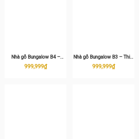
Nhà gỗ Bungalow B4 –
Nhà gỗ Bungalow B3 – Thiết
Cabin gỗ 2 cánh cân đối, lắp
kế & Thi công trọn gói
999,999
₫
999,999
₫
dựng nhanh