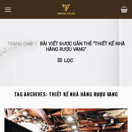
Skip
to
content
TRANG CHỦ
/
BÀI VIẾT ĐƯỢC GẮN THẺ “THIẾT KẾ NHÀ
HÀNG RƯỢU VANG”
LỌC
TAG ARCHIVES:
THIẾT KẾ NHÀ HÀNG RƯỢU VANG