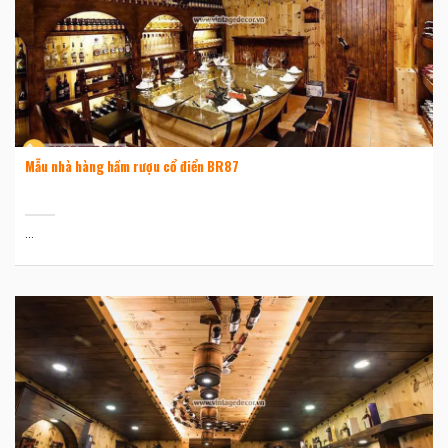
Mẫu nhà hàng hầm rượu cổ điển BR87
...