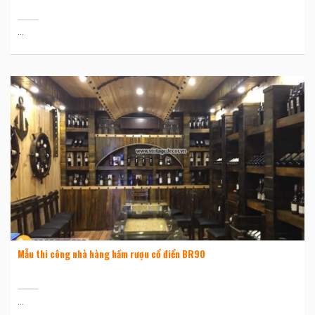
...
Mẫu thi công nhà hàng hầm rượu cổ điển BR90
...