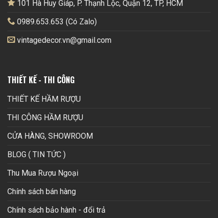
101 Hà Huy Giáp, P. Thạnh Lộc, Quận 12, TP, HCM
0989.653.653 (Có Zalo)
vintagedecor.vn@gmail.com
THIẾT KẾ - THI CÔNG
THIẾT KẾ HẦM RƯỢU
THI CÔNG HẦM RƯỢU
CỬA HÀNG, SHOWROOM
BLOG ( TIN TỨC )
Thu Mua Rượu Ngoại
Chính sách bán hàng
Chính sách bảo hành - đổi trả