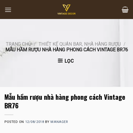
Skip
to
content
TRANG CHỦ
/
THIẾT KẾ QUÁN BAR, NHÀ HÀNG RƯỢU
/
MẪU HẦM RƯỢU NHÀ HÀNG PHONG CÁCH VINTAGE BR76
LỌC
Mẫu hầm rượu nhà hàng phong cách Vintage
BR76
POSTED ON
12/08/2018
BY
MANAGER