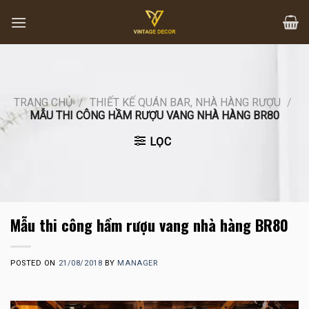
Skip
to
content
TRANG CHỦ
/
THIẾT KẾ QUÁN BAR, NHÀ HÀNG RƯỢU
/
MẪU THI CÔNG HẦM RƯỢU VANG NHÀ HÀNG BR80
LỌC
Mẫu thi công hầm rượu vang nhà hàng BR80
POSTED ON
21/08/2018
BY
MANAGER