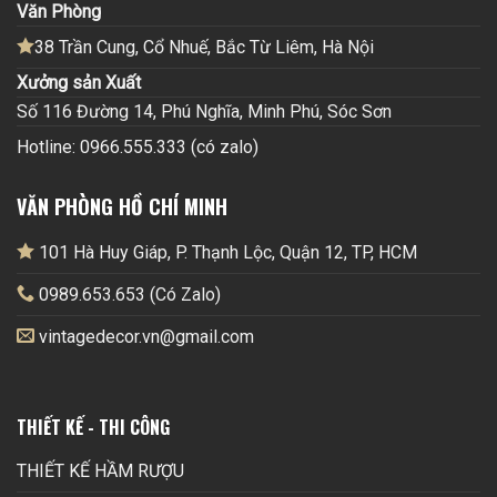
Văn Phòng
38 Trần Cung, Cổ Nhuế, Bắc Từ Liêm, Hà Nội
Xưởng sản Xuất
Số 116 Đường 14, Phú Nghĩa, Minh Phú, Sóc Sơn
Hotline: 0966.555.333 (có zalo)
VĂN PHÒNG HỒ CHÍ MINH
101 Hà Huy Giáp, P. Thạnh Lộc, Quận 12, TP, HCM
0989.653.653 (Có Zalo)
vintagedecor.vn@gmail.com
THIẾT KẾ - THI CÔNG
THIẾT KẾ HẦM RƯỢU