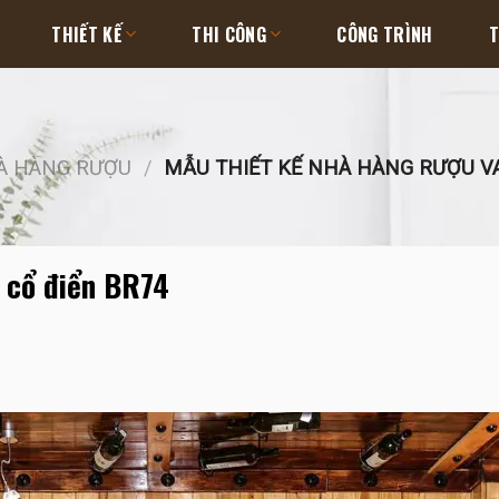
THIẾT KẾ
THI CÔNG
CÔNG TRÌNH
T
HÀ HÀNG RƯỢU
/
MẪU THIẾT KẾ NHÀ HÀNG RƯỢU VA
g cổ điển BR74