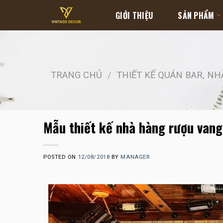
Skip
GIỚI THIỆU
SẢN PHẨM
to
content
TRANG CHỦ
/
THIẾT KẾ QUÁN BAR, N
Mẫu thiết kế nhà hàng rượu van
POSTED ON
12/08/2018
BY
MANAGER