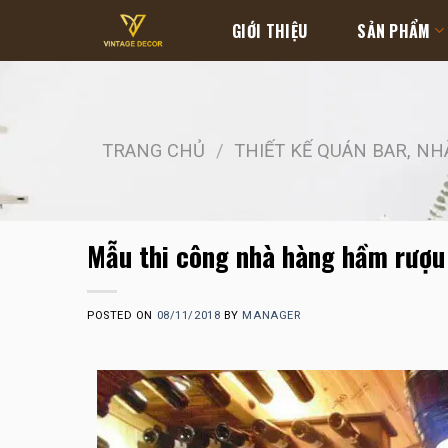
Skip
GIỚI THIỆU
SẢN PHẨM
to
content
TRANG CHỦ
/
THIẾT KẾ QUÁN BAR, N
Mẫu thi công nhà hàng hầm rượu
POSTED ON
08/11/2018
BY
MANAGER