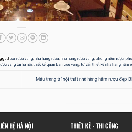
agged
bar rượu vang
,
nhà hàng rượu
,
nhà hàng rượu vang
,
phòng nếm rượu
,
pho
rượu vang tại hà nội
,
thiết kế quán bar rượu vang
,
tư vấn thiết kế nhà hàng hầm 
Mẫu trang trí nội thất nhà hàng hầm rượu đẹp 
IÊN HỆ HÀ NỘI
THIẾT KẾ - THI CÔNG