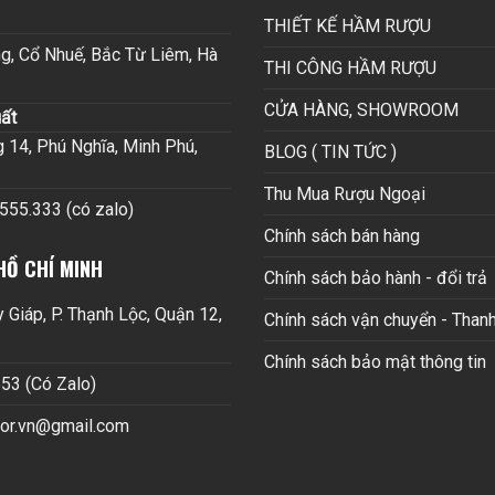
THIẾT KẾ HẦM RƯỢU
g, Cổ Nhuế, Bắc Từ Liêm, Hà
THI CÔNG HẦM RƯỢU
CỬA HÀNG, SHOWROOM
ất
14, Phú Nghĩa, Minh Phú,
BLOG ( TIN TỨC )
Thu Mua Rượu Ngoại
.555.333 (có zalo)
Chính sách bán hàng
HỒ CHÍ MINH
Chính sách bảo hành - đổi trả
Giáp, P. Thạnh Lộc, Quận 12,
Chính sách vận chuyển - Thanh
Chính sách bảo mật thông tin
53 (Có Zalo)
cor.vn@gmail.com