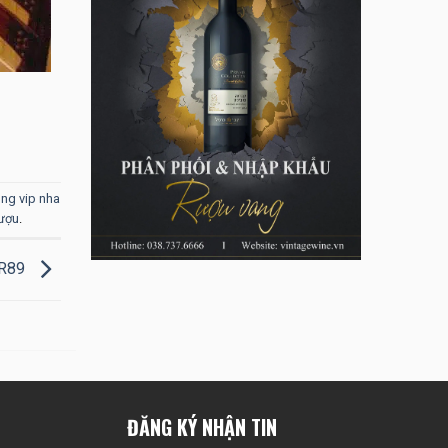
ng vip nha
rượu
.
BR89
ĐĂNG KÝ NHẬN TIN