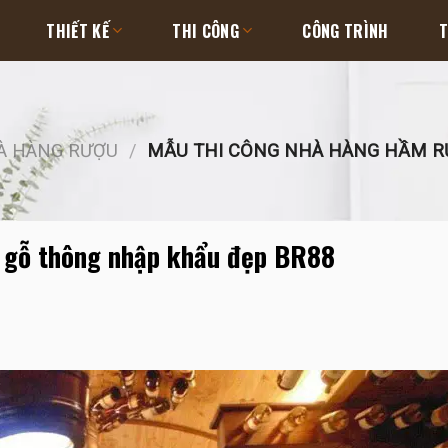
THIẾT KẾ
THI CÔNG
CÔNG TRÌNH
T
HÀ HÀNG RƯỢU
/
MẪU THI CÔNG NHÀ HÀNG HẦM R
 gỗ thông nhập khẩu đẹp BR88