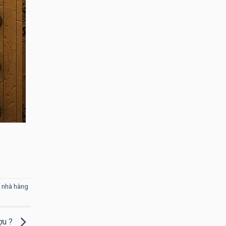
ế nhà hàng
ượu ?