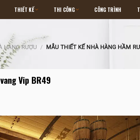
THIẾT KẾ
THI CÔNG
CÔNG TRÌNH
T
HÀ HÀNG RƯỢU
/
MẪU THIẾT KẾ NHÀ HÀNG HẦM RƯ
 vang Vip BR49