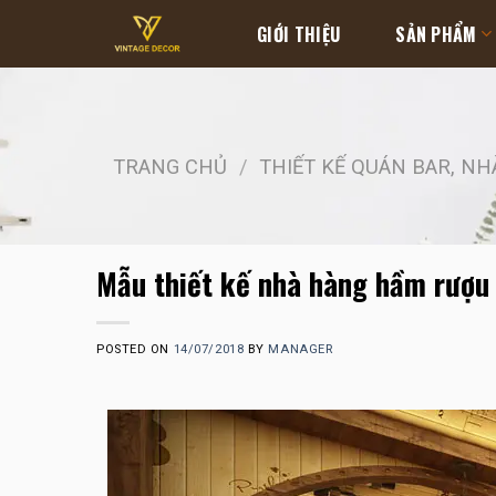
Skip
GIỚI THIỆU
SẢN PHẨM
to
content
TRANG CHỦ
/
THIẾT KẾ QUÁN BAR, N
Mẫu thiết kế nhà hàng hầm rượu
POSTED ON
14/07/2018
BY
MANAGER