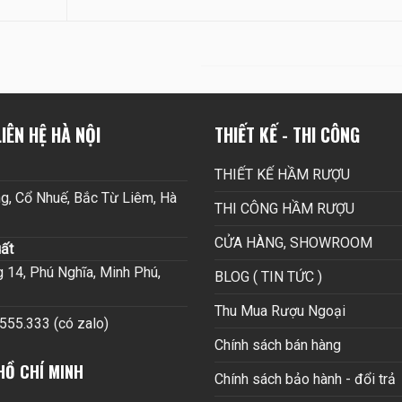
IÊN HỆ HÀ NỘI
THIẾT KẾ - THI CÔNG
THIẾT KẾ HẦM RƯỢU
g, Cổ Nhuế, Bắc Từ Liêm, Hà
THI CÔNG HẦM RƯỢU
CỬA HÀNG, SHOWROOM
ất
14, Phú Nghĩa, Minh Phú,
BLOG ( TIN TỨC )
Thu Mua Rượu Ngoại
.555.333 (có zalo)
Chính sách bán hàng
HỒ CHÍ MINH
Chính sách bảo hành - đổi trả