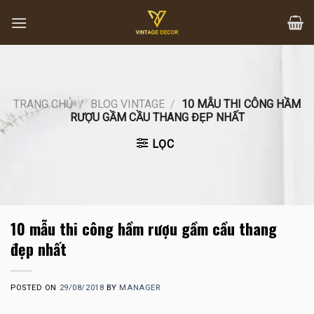
Skip
to
content
TRANG CHỦ
/
BLOG VINTAGE
/
10 MẪU THI CÔNG HẦM
RƯỢU GẦM CẦU THANG ĐẸP NHẤT
LỌC
10 mẫu thi công hầm rượu gầm cầu thang
đẹp nhất
POSTED ON
29/08/2018
BY
MANAGER