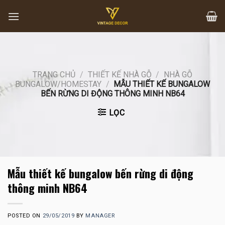
Skip
to
content
TRANG CHỦ
/
THIẾT KẾ NHÀ GỖ
/
NHÀ GỖ
BUNGALOW/HOMESTAY
/
MẪU THIẾT KẾ BUNGALOW
BẾN RỪNG DI ĐỘNG THÔNG MINH NB64
LỌC
Mẫu thiết kế bungalow bến rừng di động
thông minh NB64
POSTED ON
29/05/2019
BY
MANAGER