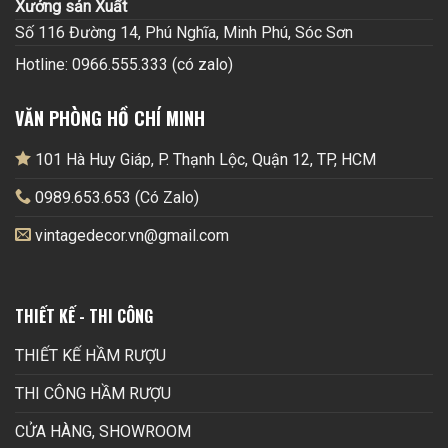
Xưởng sản Xuất
Số 116 Đường 14, Phú Nghĩa, Minh Phú, Sóc Sơn
Hotline: 0966.555.333 (có zalo)
VĂN PHÒNG HỒ CHÍ MINH
101 Hà Huy Giáp, P. Thạnh Lộc, Quận 12, TP, HCM
0989.653.653 (Có Zalo)
vintagedecor.vn@gmail.com
THIẾT KẾ - THI CÔNG
THIẾT KẾ HẦM RƯỢU
THI CÔNG HẦM RƯỢU
CỬA HÀNG, SHOWROOM