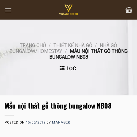
Skip
to
content
TRANG CHỦ
/
THIẾT KẾ NHÀ GỖ
/
NHÀ GỖ
BUNGALOW/HOMESTAY
/
MẪU NỘI THẤT GỖ THÔNG
BUNGALOW NB08
LỌC
Mẫu nội thất gỗ thông bungalow NB08
POSTED ON
15/05/2019
BY
MANAGER