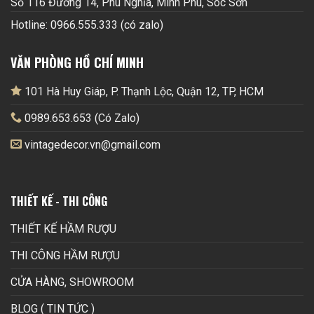
Số 116 Đường 14, Phú Nghĩa, Minh Phú, Sóc Sơn
Hotline: 0966.555.333 (có zalo)
VĂN PHÒNG HỒ CHÍ MINH
101 Hà Huy Giáp, P. Thạnh Lộc, Quận 12, TP, HCM
0989.653.653 (Có Zalo)
vintagedecor.vn@gmail.com
THIẾT KẾ - THI CÔNG
THIẾT KẾ HẦM RƯỢU
THI CÔNG HẦM RƯỢU
CỬA HÀNG, SHOWROOM
BLOG ( TIN TỨC )