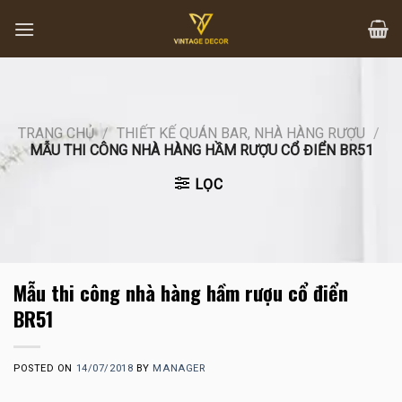
Skip
to
content
TRANG CHỦ
/
THIẾT KẾ QUÁN BAR, NHÀ HÀNG RƯỢU
/
MẪU THI CÔNG NHÀ HÀNG HẦM RƯỢU CỔ ĐIỂN BR51
LỌC
Mẫu thi công nhà hàng hầm rượu cổ điển
BR51
POSTED ON
14/07/2018
BY
MANAGER