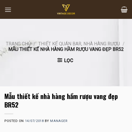
Skip
to
content
TRANG CHỦ
/
THIẾT KẾ QUÁN BAR, NHÀ HÀNG RƯỢU
/
MẪU THIẾT KẾ NHÀ HÀNG HẦM RƯỢU VANG ĐẸP BR52
LỌC
Mẫu thiết kế nhà hàng hầm rượu vang đẹp
BR52
POSTED ON
14/07/2018
BY
MANAGER