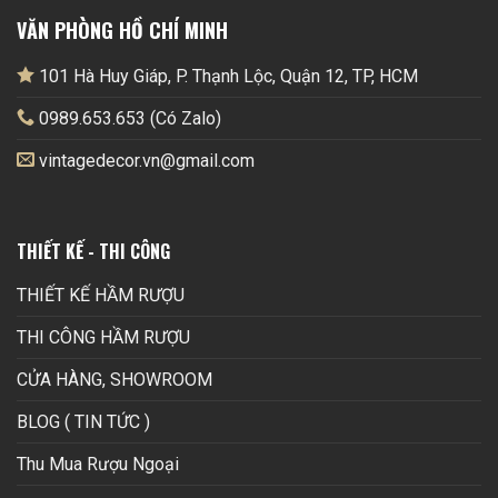
VĂN PHÒNG HỒ CHÍ MINH
101 Hà Huy Giáp, P. Thạnh Lộc, Quận 12, TP, HCM
0989.653.653 (Có Zalo)
vintagedecor.vn@gmail.com
THIẾT KẾ - THI CÔNG
THIẾT KẾ HẦM RƯỢU
THI CÔNG HẦM RƯỢU
CỬA HÀNG, SHOWROOM
BLOG ( TIN TỨC )
Thu Mua Rượu Ngoại