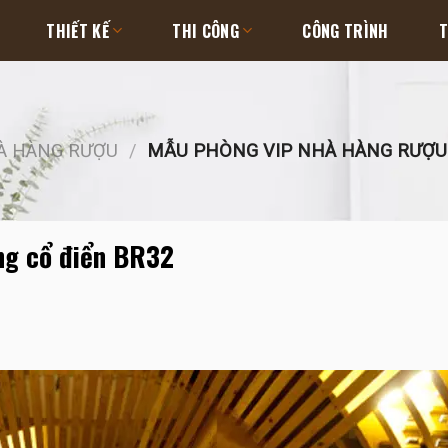
THIẾT KẾ
THI CÔNG
CÔNG TRÌNH
T
HÀ HÀNG RƯỢU
/
MẪU PHÒNG VIP NHÀ HÀNG RƯỢU 
ng cổ điển BR32