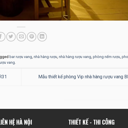
agged
bar rượu vang
,
nhà hàng rượu
,
nhà hàng rượu vang
,
phòng nếm rượu
,
pho
 rượu vang
.
BR31
Mẫu thiết kế phòng Vip nhà hàng rượu vang 
IÊN HỆ HÀ NỘI
THIẾT KẾ - THI CÔNG