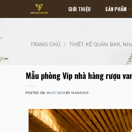
Skip
GIỚI THIỆU
SẢN PHẨM
to
content
TRANG CHỦ
/
THIẾT KẾ QUÁN BAR, N
Mẫu phòng Vip nhà hàng rượu va
POSTED ON
04/07/2018
BY
MANAGER