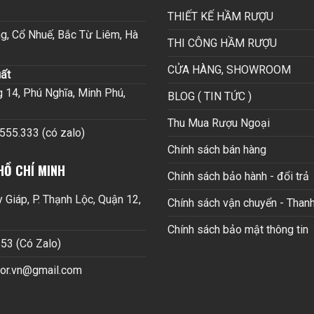
THIẾT KẾ HẦM RƯỢU
g, Cổ Nhuế, Bắc Từ Liêm, Hà
THI CÔNG HẦM RƯỢU
CỬA HÀNG, SHOWROOM
ất
14, Phú Nghĩa, Minh Phú,
BLOG ( TIN TỨC )
Thu Mua Rượu Ngoại
.555.333 (có zalo)
Chính sách bán hàng
HỒ CHÍ MINH
Chính sách bảo hành - đổi trả
Giáp, P. Thạnh Lộc, Quận 12,
Chính sách vận chuyển - Thanh
Chính sách bảo mật thông tin
53 (Có Zalo)
cor.vn@gmail.com