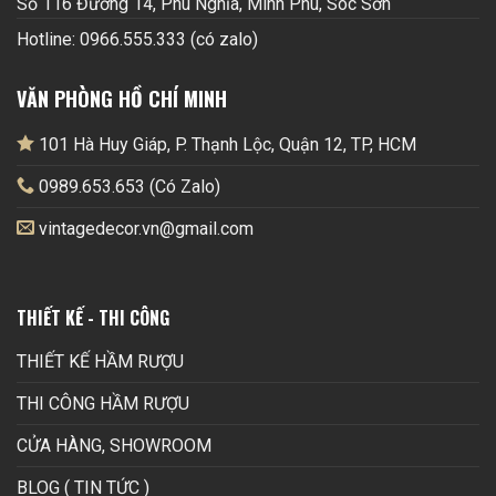
Số 116 Đường 14, Phú Nghĩa, Minh Phú, Sóc Sơn
Hotline: 0966.555.333 (có zalo)
VĂN PHÒNG HỒ CHÍ MINH
101 Hà Huy Giáp, P. Thạnh Lộc, Quận 12, TP, HCM
0989.653.653 (Có Zalo)
vintagedecor.vn@gmail.com
THIẾT KẾ - THI CÔNG
THIẾT KẾ HẦM RƯỢU
THI CÔNG HẦM RƯỢU
CỬA HÀNG, SHOWROOM
BLOG ( TIN TỨC )