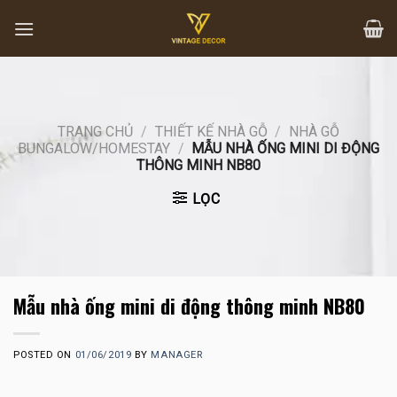
Skip
to
content
TRANG CHỦ
/
THIẾT KẾ NHÀ GỖ
/
NHÀ GỖ
BUNGALOW/HOMESTAY
/
MẪU NHÀ ỐNG MINI DI ĐỘNG
THÔNG MINH NB80
LỌC
Mẫu nhà ống mini di động thông minh NB80
POSTED ON
01/06/2019
BY
MANAGER