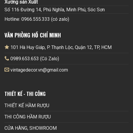
Xưởng sản Xuất
Số 116 Đường 14, Phú Nghĩa, Minh Phú, Sóc Sơn
Hotline: 0966.555.333 (có zalo)
VĂN PHÒNG HỒ CHÍ MINH
101 Hà Huy Giáp, P. Thạnh Lộc, Quận 12, TP, HCM
0989.653.653 (Có Zalo)
vintagedecor.vn@gmail.com
THIẾT KẾ - THI CÔNG
THIẾT KẾ HẦM RƯỢU
THI CÔNG HẦM RƯỢU
CỬA HÀNG, SHOWROOM