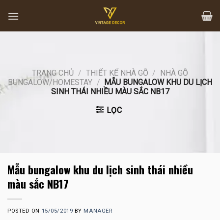
Skip
to
content
TRANG CHỦ
/
THIẾT KẾ NHÀ GỖ
/
NHÀ GỖ
BUNGALOW/HOMESTAY
/
MẪU BUNGALOW KHU DU LỊCH
SINH THÁI NHIỀU MÀU SẮC NB17
LỌC
Mẫu bungalow khu du lịch sinh thái nhiều
màu sắc NB17
POSTED ON
15/05/2019
BY
MANAGER