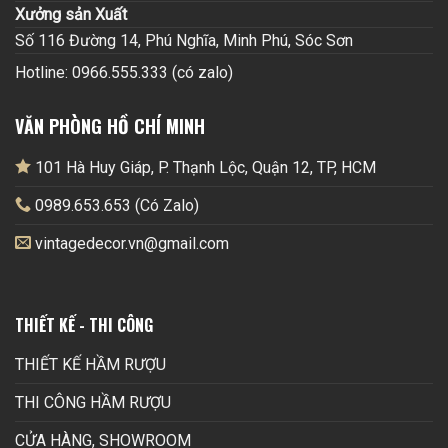
Xưởng sản Xuất
Số 116 Đường 14, Phú Nghĩa, Minh Phú, Sóc Sơn
Hotline: 0966.555.333 (có zalo)
VĂN PHÒNG HỒ CHÍ MINH
101 Hà Huy Giáp, P. Thạnh Lộc, Quận 12, TP, HCM
0989.653.653 (Có Zalo)
vintagedecor.vn@gmail.com
THIẾT KẾ - THI CÔNG
THIẾT KẾ HẦM RƯỢU
THI CÔNG HẦM RƯỢU
CỬA HÀNG, SHOWROOM