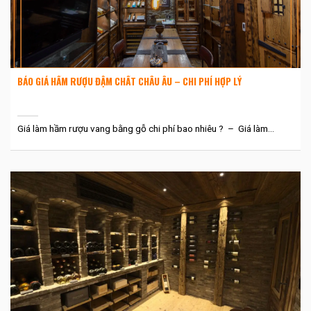
BÁO GIÁ HẦM RƯỢU ĐẬM CHẤT CHÂU ÂU – CHI PHÍ HỢP LÝ
Giá làm hầm rượu vang bằng gỗ chi phí bao nhiêu ? – Giá làm...