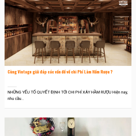
Cùng Vintage giải đáp các vấn đề về chi Phí Làm Hầm Rượu ?
NHỮNG YẾU TỐ QUYẾT ĐỊNH TỚI CHI PHÍ XÂY HẦM RƯỢU Hiện nay,
nhu cầu...