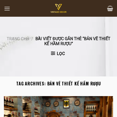
Skip
to
content
TRANG CHỦ
/
BÀI VIẾT ĐƯỢC GẮN THẺ “BẢN VẼ THIẾT
KẾ HẦM RƯỢU”
LỌC
TAG ARCHIVES:
BẢN VẼ THIẾT KẾ HẦM RƯỢU