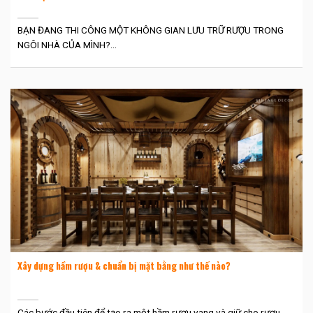
BẠN ĐANG THI CÔNG MỘT KHÔNG GIAN LƯU TRỮ RƯỢU TRONG
NGÔI NHÀ CỦA MÌNH?...
Xây dựng hầm rượu & chuẩn bị mặt bằng như thế nào?
Các bước đầu tiên để tạo ra một hầm rượu vang và giữ cho rượu...