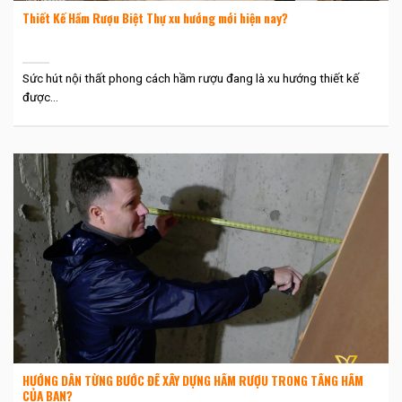
Thiết Kế Hầm Rượu Biệt Thự xu hướng mới hiện nay?
Sức hút nội thất phong cách hầm rượu đang là xu hướng thiết kế
được...
HƯỚNG DẪN TỪNG BƯỚC ĐỂ XÂY DỰNG HẦM RƯỢU TRONG TẦNG HẦM
CỦA BẠN?