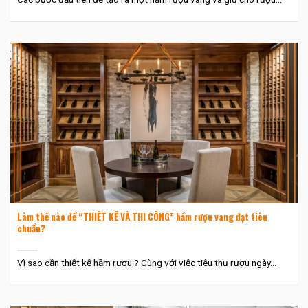
Làm thế nào để “THIẾT KẾ VÀ THI CÔNG” hầm rượu vang đạt tiêu
chuẩn?
Vì sao cần thiết kế hầm rượu ? Cùng với việc tiêu thụ rượu ngày...