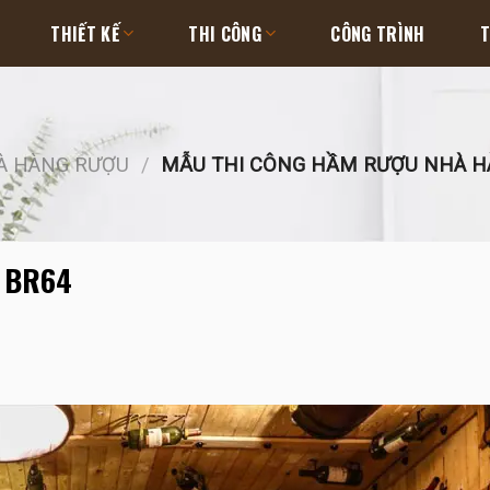
THIẾT KẾ
THI CÔNG
CÔNG TRÌNH
T
HÀ HÀNG RƯỢU
/
MẪU THI CÔNG HẦM RƯỢU NHÀ H
g BR64