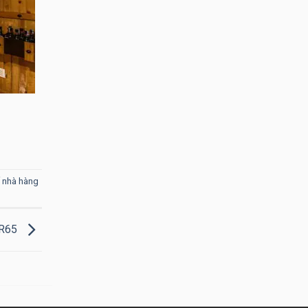
ế nhà hàng
BR65