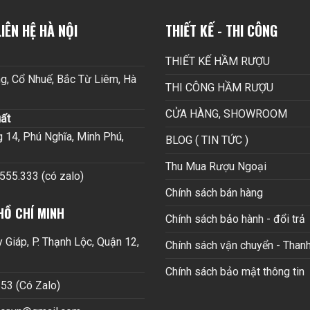
IÊN HỆ HÀ NỘI
THIẾT KẾ - THI CÔNG
THIẾT KẾ HẦM RƯỢU
g, Cổ Nhuế, Bắc Từ Liêm, Hà
THI CÔNG HẦM RƯỢU
CỬA HÀNG, SHOWROOM
ất
14, Phú Nghĩa, Minh Phú,
BLOG ( TIN TỨC )
Thu Mua Rượu Ngoại
.555.333 (có zalo)
Chính sách bán hàng
HỒ CHÍ MINH
Chính sách bảo hành - đổi trả
Giáp, P. Thạnh Lộc, Quận 12,
Chính sách vận chuyển - Thanh
Chính sách bảo mật thông tin
53 (Có Zalo)