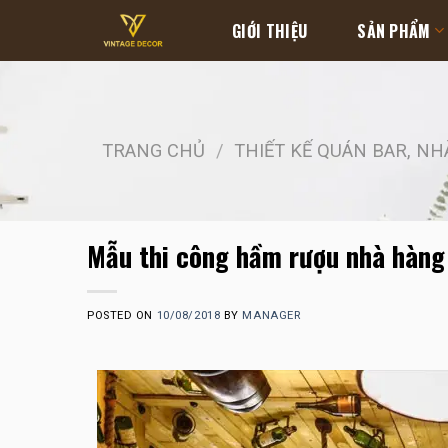
Skip
GIỚI THIỆU
SẢN PHẨM
to
content
TRANG CHỦ
/
THIẾT KẾ QUÁN BAR, N
Mẫu thi công hầm rượu nhà hàn
POSTED ON
10/08/2018
BY
MANAGER