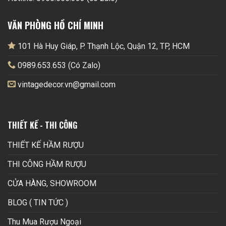
VĂN PHÒNG HỒ CHÍ MINH
101 Hà Huy Giáp, P. Thạnh Lộc, Quận 12, TP, HCM
0989.653.653 (Có Zalo)
vintagedecor.vn@gmail.com
THIẾT KẾ - THI CÔNG
THIẾT KẾ HẦM RƯỢU
THI CÔNG HẦM RƯỢU
CỬA HÀNG, SHOWROOM
BLOG ( TIN TỨC )
Thu Mua Rượu Ngoại