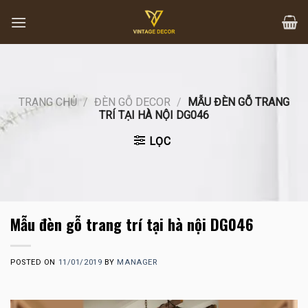
Skip
to
content
TRANG CHỦ
/
ĐÈN GỖ DECOR
/
MẪU ĐÈN GỖ TRANG
TRÍ TẠI HÀ NỘI DG046
LỌC
Mẫu đèn gỗ trang trí tại hà nội DG046
POSTED ON
11/01/2019
BY
MANAGER