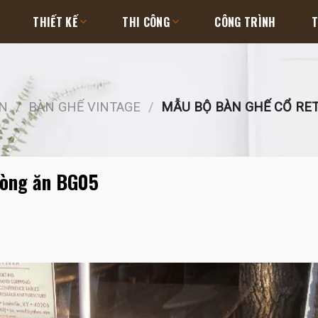
THIẾT KẾ
THI CÔNG
CÔNG TRÌNH
T
ỂN
/
BÀN GHẾ VINTAGE
/
MẪU BỘ BÀN GHẾ CỔ RET
hòng ăn BG05