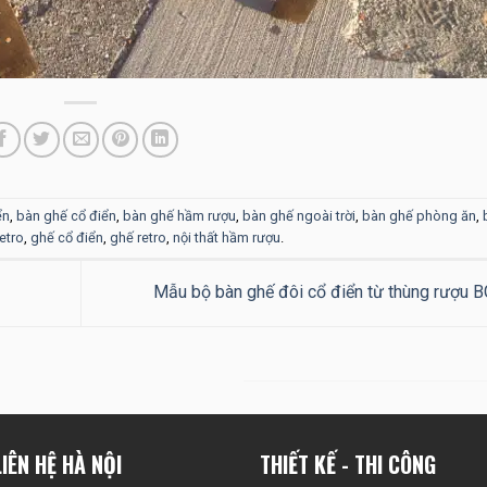
ển
,
bàn ghế cổ điển
,
bàn ghế hầm rượu
,
bàn ghế ngoài trời
,
bàn ghế phòng ăn
,
etro
,
ghế cổ điển
,
ghế retro
,
nội thất hầm rượu
.
Mẫu bộ bàn ghế đôi cổ điển từ thùng rượu 
IÊN HỆ HÀ NỘI
THIẾT KẾ - THI CÔNG