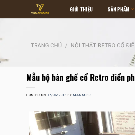
Skip
GIỚI THIỆU
SẢN PHẨM
to
content
TRANG CHỦ
/
NỘI THẤT RETRO CỔ ĐI
Mẫu bộ bàn ghế cổ Retro điển p
POSTED ON
17/06/2018
BY
MANAGER