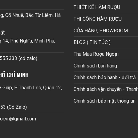
THIẾT KẾ HẦM RƯỢU
g, Cổ Nhuế, Bắc Từ Liêm, Hà
THI CÔNG HẦM RƯỢU
CỬA HÀNG, SHOWROOM
ất
14, Phú Nghĩa, Minh Phú,
BLOG ( TIN TỨC )
Thu Mua Rượu Ngoại
.555.333 (có zalo)
Chính sách bán hàng
HỒ CHÍ MINH
Chính sách bảo hành - đổi trả
Giáp, P. Thạnh Lộc, Quận 12,
Chính sách vận chuyển - Thanh
Chính sách bảo mật thông tin
53 (Có Zalo)
cor.vn@gmail.com