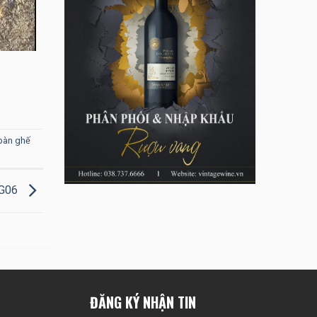
bàn ghế
BG06
ĐĂNG KÝ NHẬN TIN