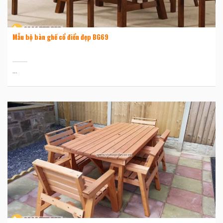
Mẫu bộ bàn ghế cổ điển đẹp BG69
...