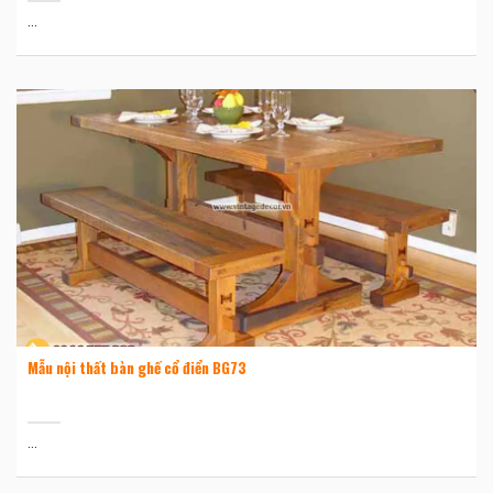
...
Mẫu nội thất bàn ghế cổ điển BG73
...