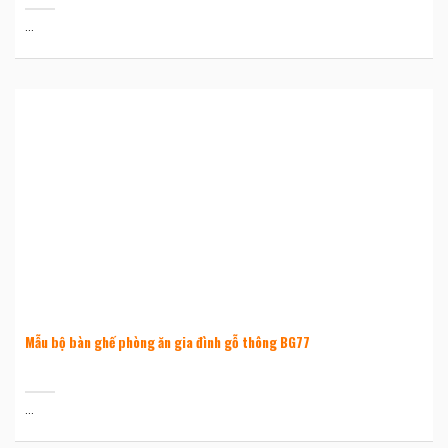
...
Mẫu bộ bàn ghế phòng ăn gia đình gỗ thông BG77
...