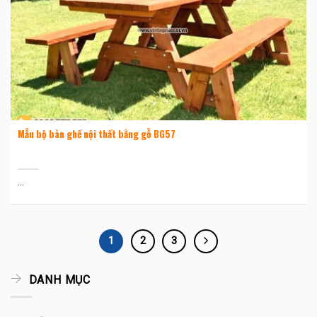
Mẫu bộ bàn ghế nội thất bằng gỗ BG57
...
1
2
3
DANH MỤC