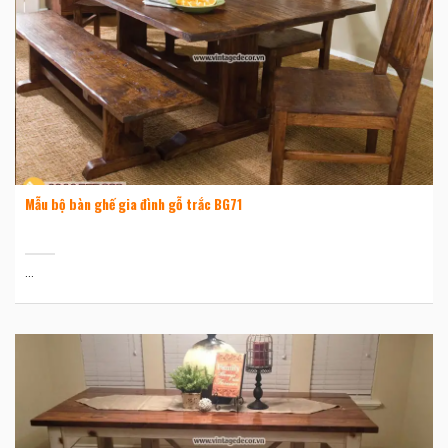
Mẫu bộ bàn ghế gia đình gỗ trắc BG71
...