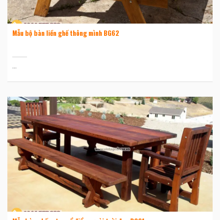
Mẫu bộ bàn liền ghế thông mình BG62
...