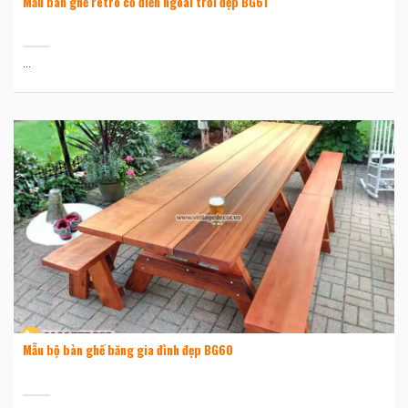
Mẫu bàn ghế retro cổ điển ngoài trời đẹp BG61
...
Mẫu bộ bàn ghế băng gia đình đẹp BG60