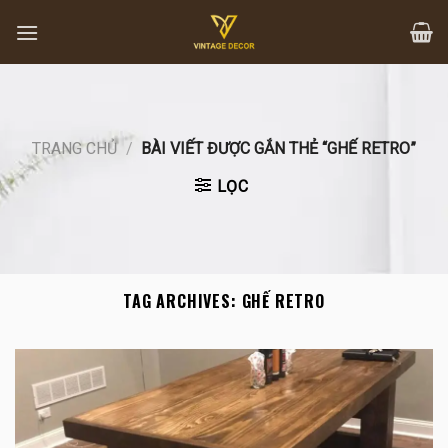
Skip
to
content
TRANG CHỦ
/
BÀI VIẾT ĐƯỢC GẮN THẺ “GHẾ RETRO”
LỌC
TAG ARCHIVES:
GHẾ RETRO