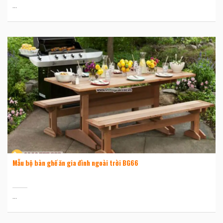
...
Mẫu bộ bàn ghế ăn gia đình ngoài trời BG66
...