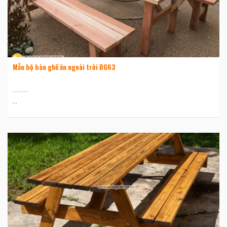
Mẫu bộ bàn ghế ăn ngoài trời BG63
...