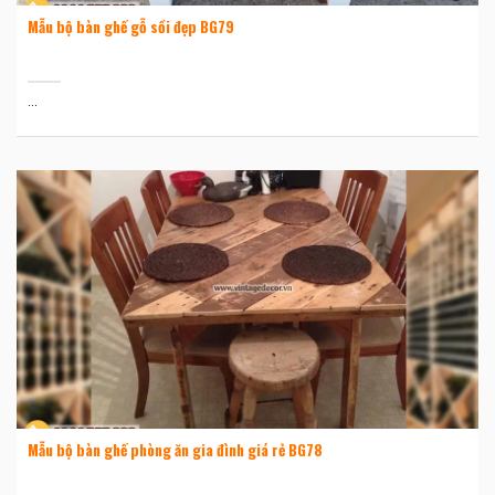
Mẫu bộ bàn ghế gỗ sồi đẹp BG79
...
Mẫu bộ bàn ghế phòng ăn gia đình giá rẻ BG78