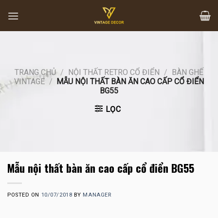
Skip
to
content
TRANG CHỦ
/
NỘI THẤT RETRO CỔ ĐIỂN
/
BÀN GHẾ
VINTAGE
/
MẪU NỘI THẤT BÀN ĂN CAO CẤP CỔ ĐIỂN
BG55
LỌC
Mẫu nội thất bàn ăn cao cấp cổ điển BG55
POSTED ON
10/07/2018
BY
MANAGER