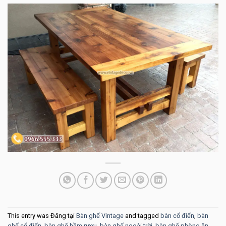
This entry was Đăng tại
Bàn ghế Vintage
and tagged
bàn cổ điển
,
bàn
ghế cổ điển
,
bàn ghế hầm rượu
,
bàn ghế ngoài trời
,
bàn ghế phòng ăn
,