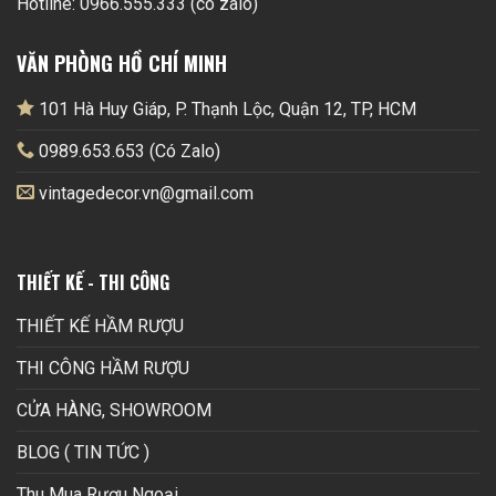
Hotline: 0966.555.333 (có zalo)
VĂN PHÒNG HỒ CHÍ MINH
101 Hà Huy Giáp, P. Thạnh Lộc, Quận 12, TP, HCM
0989.653.653 (Có Zalo)
vintagedecor.vn@gmail.com
THIẾT KẾ - THI CÔNG
THIẾT KẾ HẦM RƯỢU
THI CÔNG HẦM RƯỢU
CỬA HÀNG, SHOWROOM
BLOG ( TIN TỨC )
Thu Mua Rượu Ngoại