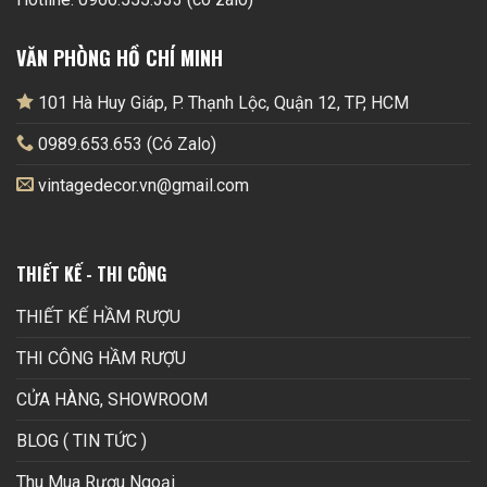
VĂN PHÒNG HỒ CHÍ MINH
101 Hà Huy Giáp, P. Thạnh Lộc, Quận 12, TP, HCM
0989.653.653 (Có Zalo)
vintagedecor.vn@gmail.com
THIẾT KẾ - THI CÔNG
THIẾT KẾ HẦM RƯỢU
THI CÔNG HẦM RƯỢU
CỬA HÀNG, SHOWROOM
BLOG ( TIN TỨC )
Thu Mua Rượu Ngoại