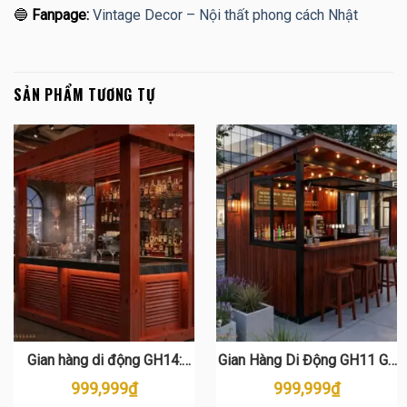
🔵
Fanpage:
Vintage Decor – Nội thất phong cách Nhật
SẢN PHẨM TƯƠNG TỰ
Gian hàng di động GH14:
Gian Hàng Di Động GH11 Gỗ
Quầy Bar Gỗ Thông Sang
Thông Tự Nhiên
999,999
₫
999,999
₫
Trọng & Đẳng Cấp