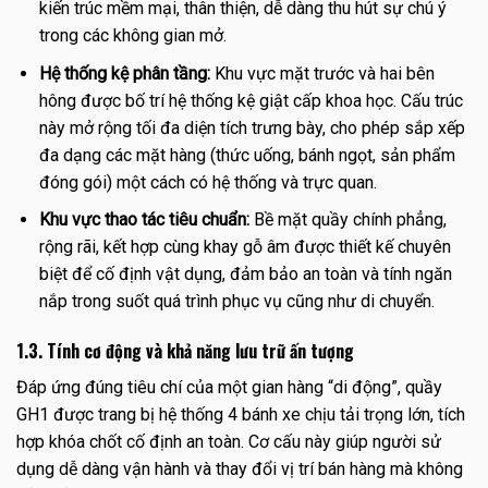
kiến trúc mềm mại, thân thiện, dễ dàng thu hút sự chú ý
trong các không gian mở.
Hệ thống kệ phân tầng:
Khu vực mặt trước và hai bên
hông được bố trí hệ thống kệ giật cấp khoa học. Cấu trúc
này mở rộng tối đa diện tích trưng bày, cho phép sắp xếp
đa dạng các mặt hàng (thức uống, bánh ngọt, sản phẩm
đóng gói) một cách có hệ thống và trực quan.
Khu vực thao tác tiêu chuẩn:
Bề mặt quầy chính phẳng,
rộng rãi, kết hợp cùng khay gỗ âm được thiết kế chuyên
biệt để cố định vật dụng, đảm bảo an toàn và tính ngăn
nắp trong suốt quá trình phục vụ cũng như di chuyển.
1.3. Tính cơ động và khả năng lưu trữ ấn tượng
Đáp ứng đúng tiêu chí của một gian hàng “di động”, quầy
GH1 được trang bị hệ thống 4 bánh xe chịu tải trọng lớn, tích
hợp khóa chốt cố định an toàn. Cơ cấu này giúp người sử
dụng dễ dàng vận hành và thay đổi vị trí bán hàng mà không