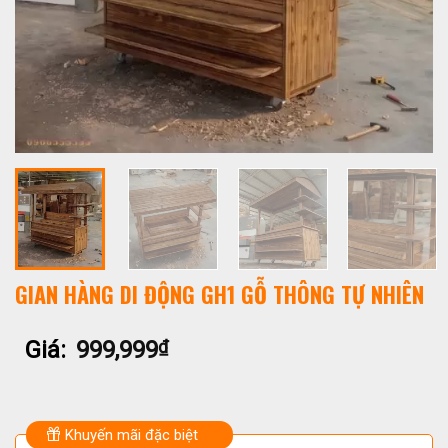
GIAN HÀNG DI ĐỘNG GH1 GỖ THÔNG TỰ NHIÊN
Giá:
999,999
₫
Khuyến mãi đặc biệt