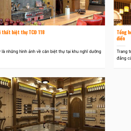
 thất biệt thự TCĐ 118
Tổng hợ
điển
 là những hình ảnh về căn biệt thự tại khu nghĩ dưỡng
Trang t
đẳng cấ