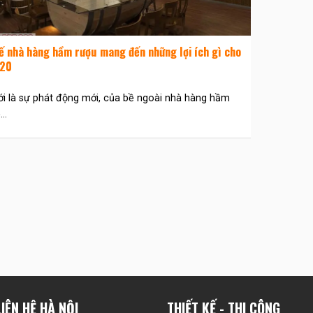
ế nhà hàng hầm rượu mang đến những lợi ích gì cho
20
 là sự phát động mới, của bề ngoài nhà hàng hầm
..
IÊN HỆ HÀ NỘI
THIẾT KẾ - THI CÔNG