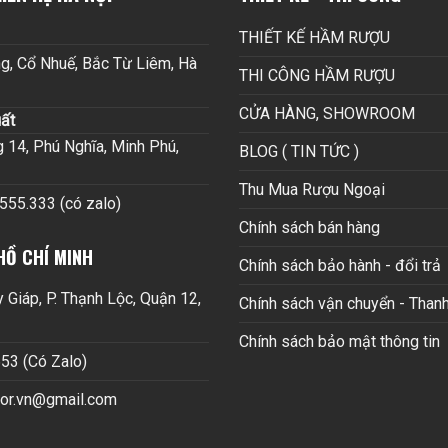
THIẾT KẾ HẦM RƯỢU
g, Cổ Nhuế, Bắc Từ Liêm, Hà
THI CÔNG HẦM RƯỢU
CỬA HÀNG, SHOWROOM
ất
14, Phú Nghĩa, Minh Phú,
BLOG ( TIN TỨC )
Thu Mua Rượu Ngoại
.555.333 (có zalo)
Chính sách bán hàng
HỒ CHÍ MINH
Chính sách bảo hành - đổi trả
Giáp, P. Thạnh Lộc, Quận 12,
Chính sách vận chuyển - Thanh
Chính sách bảo mật thông tin
53 (Có Zalo)
cor.vn@gmail.com