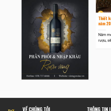
Thiết k
năm 20
Năm mới
rượu, sẽ.
VỀ CHÚNG TÔI
THÔNG TIN L