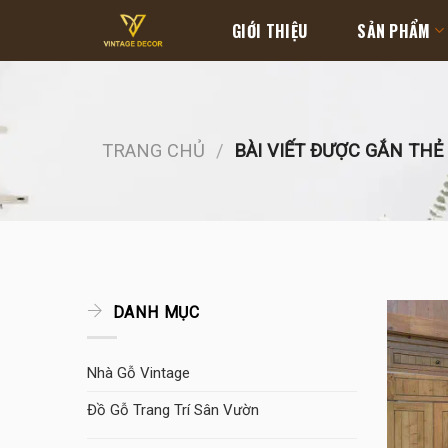
Skip
GIỚI THIỆU
SẢN PHẨM
to
content
TRANG CHỦ
/
BÀI VIẾT ĐƯỢC GẮN THẺ 
DANH MỤC
Nhà Gỗ Vintage
Đồ Gỗ Trang Trí Sân Vườn