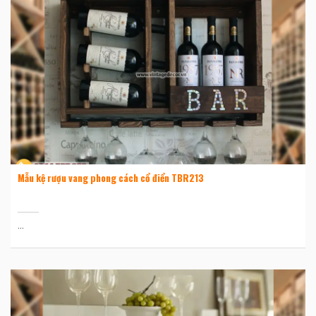
Mẫu kệ rượu vang phong cách cổ điển TBR213
...