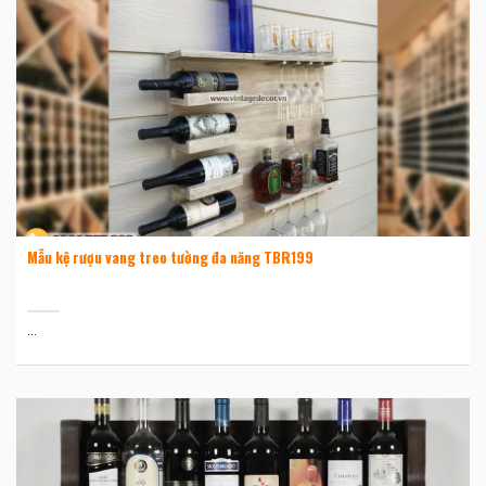
Mẫu kệ rượu vang treo tường đa năng TBR199
...