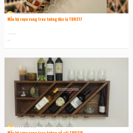
Mẫu kệ rượu vang treo tường độc lạ TBR217
...
Mẫu kệ rượu vang treo tường gỗ sồi TBR216