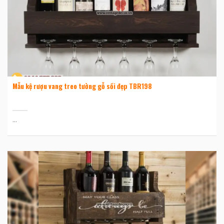
Mẫu kệ rượu vang treo tường gỗ sồi đẹp TBR198
...