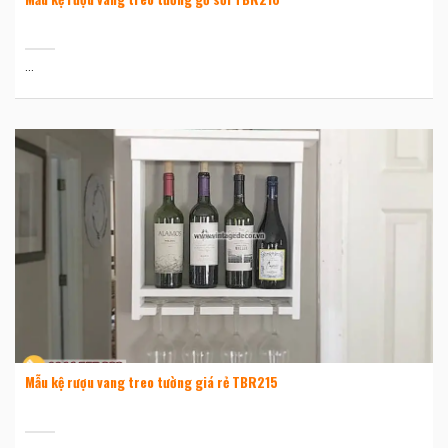
...
Mẫu kệ rượu vang treo tường giá rẻ TBR215