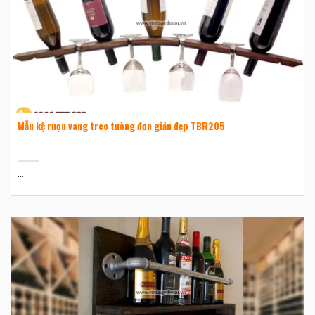
Mẫu kệ rượu vang treo tường đơn giản đẹp TBR205
...