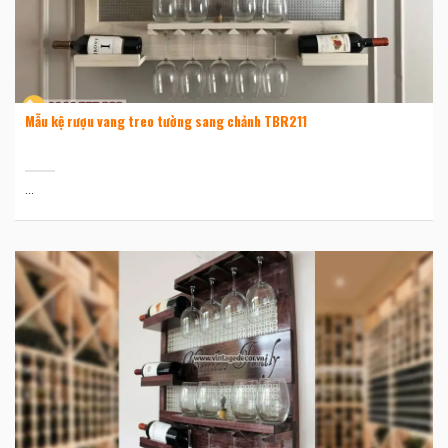
Mẫu kệ rượu vang treo tường sang chảnh TBR211
...