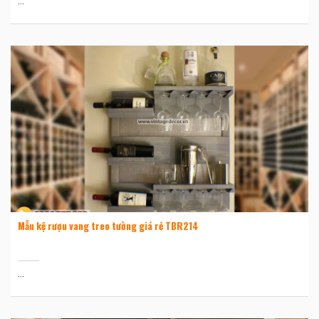
...
Mẫu kệ rượu vang treo tường giá rẻ TBR214
...