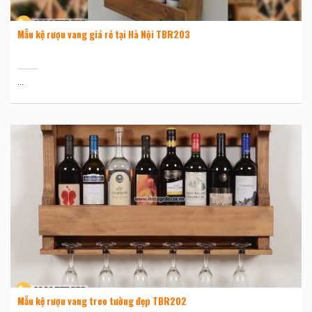
Mẫu kệ rượu vang giá rẻ tại Hà Nội TBR203
...
Mẫu kệ rượu vang treo tường đẹp TBR202