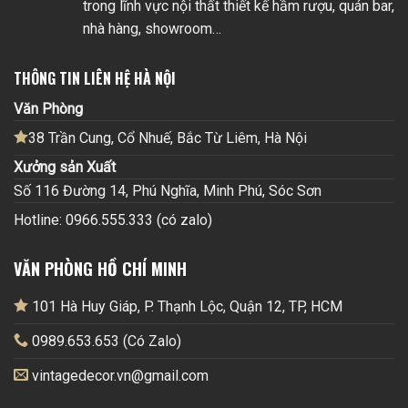
trong lĩnh vực nội thất thiết kế hầm rượu, quán bar,
nhà hàng, showroom…
THÔNG TIN LIÊN HỆ HÀ NỘI
Văn Phòng
38 Trần Cung, Cổ Nhuế, Bắc Từ Liêm, Hà Nội
Xưởng sản Xuất
Số 116 Đường 14, Phú Nghĩa, Minh Phú, Sóc Sơn
Hotline: 0966.555.333 (có zalo)
VĂN PHÒNG HỒ CHÍ MINH
101 Hà Huy Giáp, P. Thạnh Lộc, Quận 12, TP, HCM
0989.653.653 (Có Zalo)
vintagedecor.vn@gmail.com