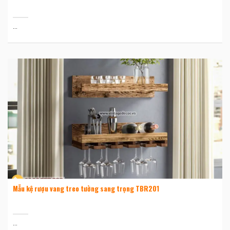
...
Mẫu kệ rượu vang treo tường sang trọng TBR201
...