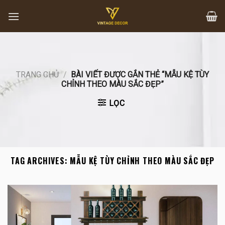
Skip
to
content
TRANG CHỦ
/
BÀI VIẾT ĐƯỢC GẮN THẺ “MẪU KỆ TÙY
CHỈNH THEO MÀU SẮC ĐẸP”
LỌC
TAG ARCHIVES:
MẪU KỆ TÙY CHỈNH THEO MÀU SẮC ĐẸP