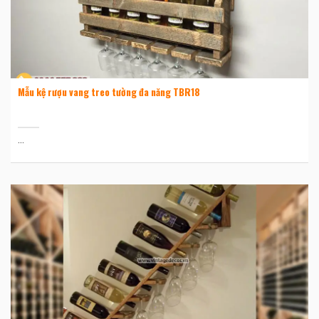
Mẫu kệ rượu vang treo tường đa năng TBR18
...