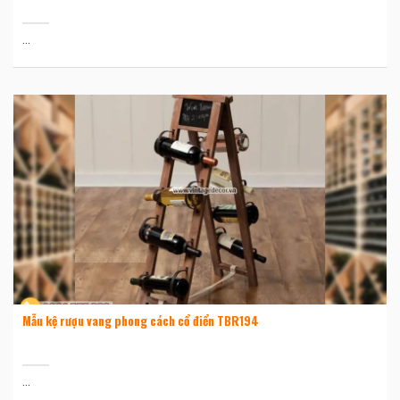
...
Mẫu kệ rượu vang phong cách cổ điển TBR194
...