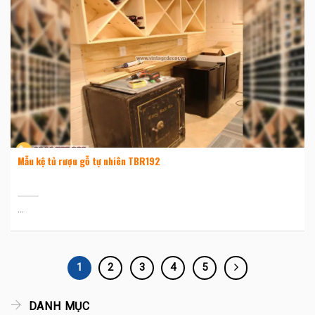
Mẫu kệ tủ rượu gỗ tự nhiên TBR192
...
1
2
3
4
5
DANH MỤC