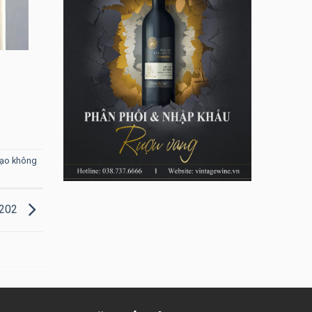
tạo không
R202