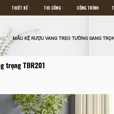
THIẾT KẾ
THI CÔNG
CÔNG TRÌNH
T
NG
/
MẪU KỆ RƯỢU VANG TREO TƯỜNG SANG TRỌN
ng trọng TBR201