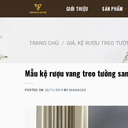
Skip
GIỚI THIỆU
SẢN PHẨM
to
content
TRANG CHỦ
/
GIÁ, KỆ RƯỢU TREO TƯỜ
Mẫu kệ rượu vang treo tường sa
POSTED ON
22/11/2019
BY
MANAGER