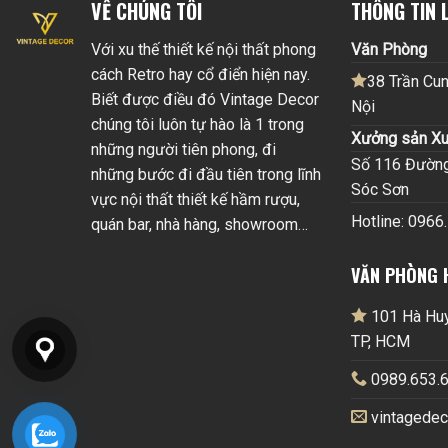
VỀ CHÚNG TÔI
THÔNG TIN L
Với xu thế thiết kế nội thất phong
Văn Phòng
cách Retro hay cổ điển hiện nay.
38 Trần Cun
Biết được điều đó Vintage Decor
Nội
chúng tôi luôn tự hào là 1 trong
Xưởng sản Xu
những người tiên phong, đi
Số 116 Đường 
những bước đi đầu tiên trong lĩnh
Sóc Sơn
vực nội thất thiết kế hầm rượu,
Hotline: 0966
quán bar, nhà hàng, showroom…
VĂN PHÒNG 
101 Hà Huy 
TP, HCM
0989.653.6
vintagede