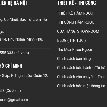
IÊN HỆ HÀ NỘI
THIẾT KẾ - THI CÔNG
THIẾT KẾ HẦM RƯỢU
g, Cổ Nhuế, Bắc Từ Liêm, Hà
THI CÔNG HẦM RƯỢU
CỬA HÀNG, SHOWROOM
ất
14, Phú Nghĩa, Minh Phú,
BLOG ( TIN TỨC )
Thu Mua Rượu Ngoại
.555.333 (có zalo)
Chính sách bán hàng
HỒ CHÍ MINH
Chính sách bảo hành - đổi trả
Giáp, P. Thạnh Lộc, Quận 12,
Chính sách vận chuyển - Thanh
Chính sách bảo mật thông tin
53 (Có Zalo)
cor.vn@gmail.com