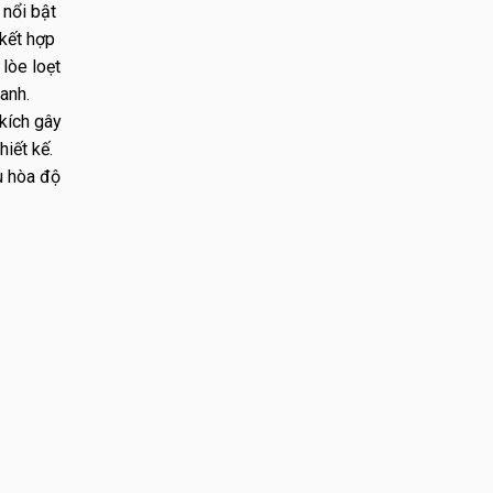
 nổi bật
kết hợp
lòe loẹt
anh.
kích gây
iết kế.
u hòa độ