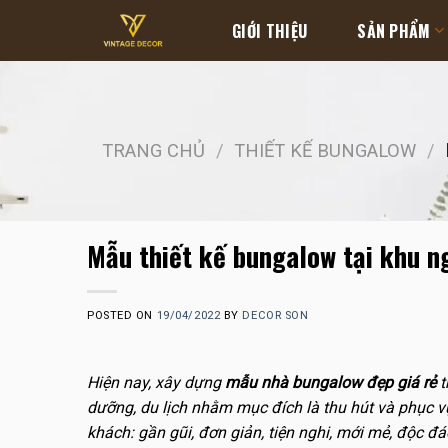
Skip
GIỚI THIỆU
SẢN PHẨM
to
content
TRANG CHỦ
/
THIẾT KẾ BUNGALOW
/
Mẫu thiết kế bungalow tại khu 
POSTED ON
19/04/2022
BY
DECOR SON
Hiện nay, xây dựng
mẫu nhà bungalow đẹp giá rẻ
t
dưỡng, du lịch nhằm mục đích là thu hút và phục 
khách: gần gũi, đơn giản, tiện nghi, mới mẻ, độc đá