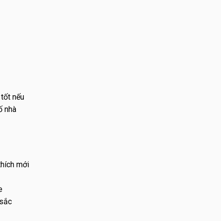
 tốt nếu
ố nhà
thích mới
e
 sắc