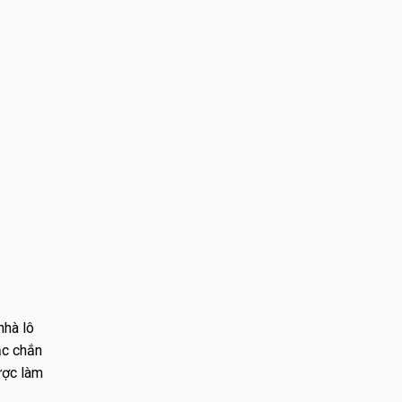
nhà lô
ắc chắn
ược làm