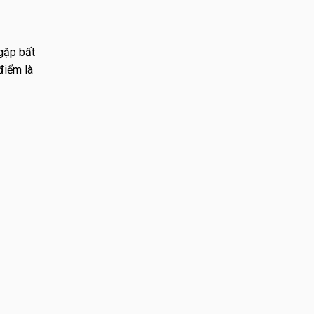
 gặp bất
điểm là