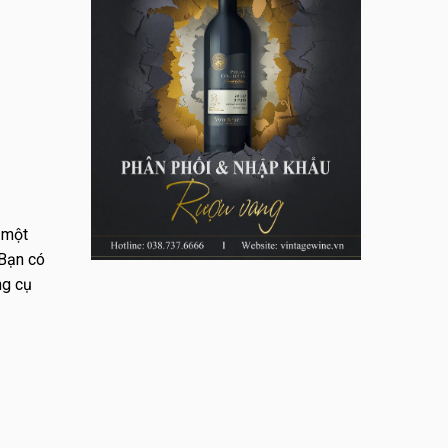
n một
 Bạn có
ng cụ