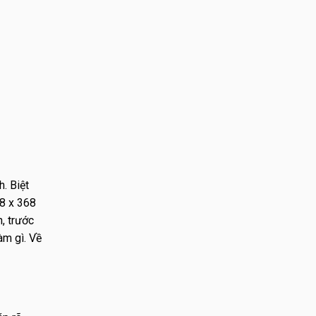
. Biệt
8 x 368
, trước
àm gì. Về