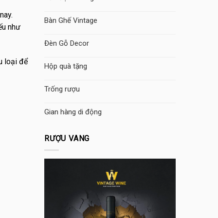
nay.
Bàn Ghế Vintage
nếu như
Đèn Gỗ Decor
u loại để
Hộp quà tặng
Trống rượu
Gian hàng di động
RƯỢU VANG