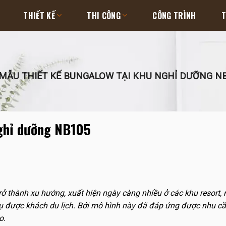
THIẾT KẾ
THI CÔNG
CÔNG TRÌNH
T
MẪU THIẾT KẾ BUNGALOW TẠI KHU NGHỈ DƯỠNG N
nghỉ dưỡng NB105
rở thành xu hướng, xuất hiện ngày càng nhiều ở các khu resort, 
vụ được khách du lịch. Bởi mô hình này đã đáp ứng được nhu c
o.