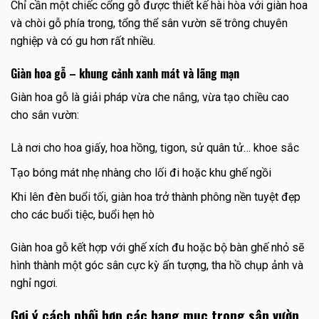
Chỉ cần một chiếc cổng gỗ được thiết kế hài hòa với giàn hoa
và chòi gỗ phía trong, tổng thể sân vườn sẽ trông chuyên
nghiệp và có gu hơn rất nhiều.
Giàn hoa gỗ – khung cảnh xanh mát và lãng mạn
Giàn hoa gỗ là giải pháp vừa che nắng, vừa tạo chiều cao
cho sân vườn:
Là nơi cho hoa giấy, hoa hồng, tigon, sử quân tử… khoe sắc
Tạo bóng mát nhẹ nhàng cho lối đi hoặc khu ghế ngồi
Khi lên đèn buổi tối, giàn hoa trở thành phông nền tuyệt đẹp
cho các buổi tiệc, buổi hẹn hò
Giàn hoa gỗ kết hợp với ghế xích đu hoặc bộ bàn ghế nhỏ sẽ
hình thành một góc sân cực kỳ ấn tượng, tha hồ chụp ảnh và
nghỉ ngơi.
Gợi ý cách phối hợp các hạng mục trong sân vườn