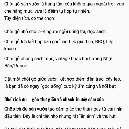
Chòi gỗ sân vườn là trung tâm của không gian ngoài trời, vừa
che nắng mưa, vừa là điểm tụ họp tự nhiên.
Tùy diện tích, có thể chọn:
Chòi gỗ nhỏ cho 2–4 người ngồi uống trà, đọc sách
Chòi gỗ lớn kết hợp bàn ghế cho tiệc gia đình, BBQ, tiếp
khách
Chòi gỗ phong cách mộc, vintage hoặc hơi hướng Nhật
Bản/Resort
Đặt một chòi gỗ giữa vườn, kết hợp thêm đèn treo, cây leo,
là bạn đã có ngay “góc sống” cực kỳ ấm cúng và nổi bật.
Ghế xích đu – góc thư giãn và check-in đầy cảm xúc
Ghế xích đu sân vườn
tạo cảm giác thư thái ngay từ cái nhìn
đầu tiên. Đây là chi tiết nhỏ nhưng rất “ăn ảnh” và thu hút: