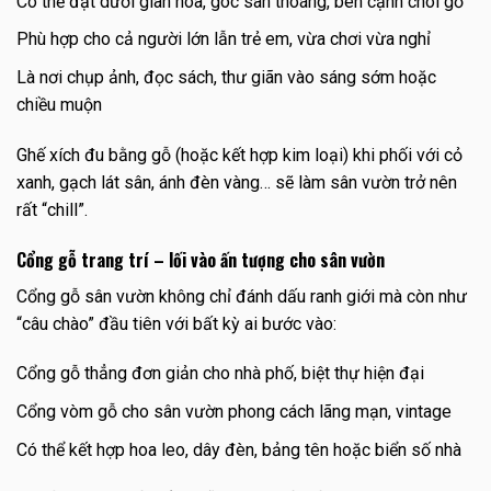
Có thể đặt dưới giàn hoa, góc sân thoáng, bên cạnh chòi gỗ
Phù hợp cho cả người lớn lẫn trẻ em, vừa chơi vừa nghỉ
Là nơi chụp ảnh, đọc sách, thư giãn vào sáng sớm hoặc
chiều muộn
Ghế xích đu bằng gỗ (hoặc kết hợp kim loại) khi phối với cỏ
xanh, gạch lát sân, ánh đèn vàng… sẽ làm sân vườn trở nên
rất “chill”.
Cổng gỗ trang trí – lối vào ấn tượng cho sân vườn
Cổng gỗ sân vườn không chỉ đánh dấu ranh giới mà còn như
“câu chào” đầu tiên với bất kỳ ai bước vào:
Cổng gỗ thẳng đơn giản cho nhà phố, biệt thự hiện đại
Cổng vòm gỗ cho sân vườn phong cách lãng mạn, vintage
Có thể kết hợp hoa leo, dây đèn, bảng tên hoặc biển số nhà