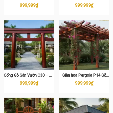
Thông Cao Cấp – Thiết kế
Phong Cách Nhật Bản Sang
999,999
₫
999,999
₫
Đẳng Cấp cho Sân Vườn
Trọng
Cổng Gỗ Sân Vườn C30 – Gỗ
Giàn hoa Pergola P14 Gỗ
Thông Cao Cấp
Thông Cao Cấp
999,999
₫
999,999
₫