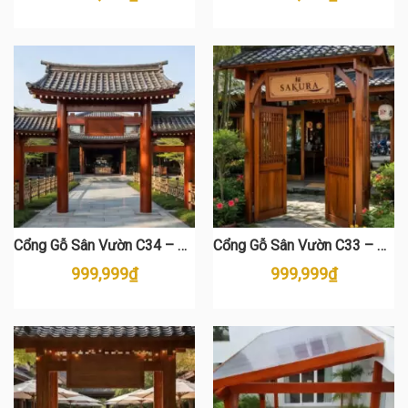
Nhật Bản
Nhật Bản
Cổng Gỗ Sân Vườn C34 – Gỗ
Cổng Gỗ Sân Vườn C33 – Gỗ
Thông Cao Cấp, Phong Cách
Thông Cao Cấp Style Nhật
999,999
₫
999,999
₫
Nhật Bản