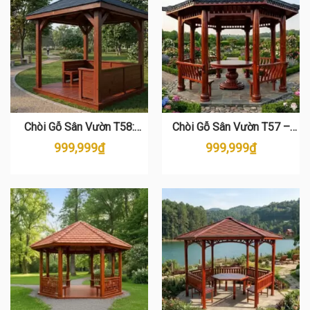
Chòi Gỗ Sân Vườn T58:
Chòi Gỗ Sân Vườn T57 –
Không Gian Thư Giãn Sang
Điểm Nhấn Kiến Trúc Đẳng
999,999
₫
999,999
₫
Trọng
Cấp Cho Biệt Thự