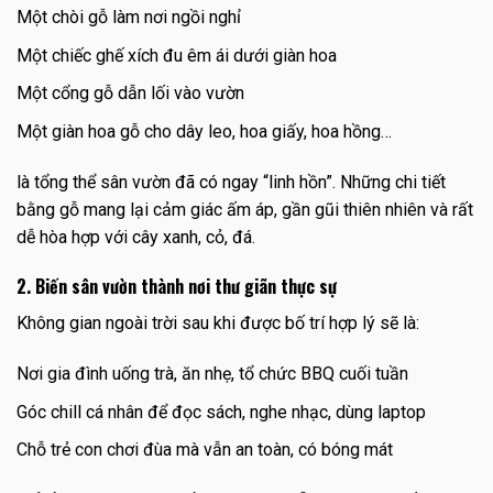
Một chòi gỗ làm nơi ngồi nghỉ
Một chiếc ghế xích đu êm ái dưới giàn hoa
Một cổng gỗ dẫn lối vào vườn
Một giàn hoa gỗ cho dây leo, hoa giấy, hoa hồng…
là tổng thể sân vườn đã có ngay “linh hồn”. Những chi tiết
bằng gỗ mang lại cảm giác ấm áp, gần gũi thiên nhiên và rất
dễ hòa hợp với cây xanh, cỏ, đá.
2. Biến sân vườn thành nơi thư giãn thực sự
Không gian ngoài trời sau khi được bố trí hợp lý sẽ là:
Nơi gia đình uống trà, ăn nhẹ, tổ chức BBQ cuối tuần
Góc chill cá nhân để đọc sách, nghe nhạc, dùng laptop
Chỗ trẻ con chơi đùa mà vẫn an toàn, có bóng mát