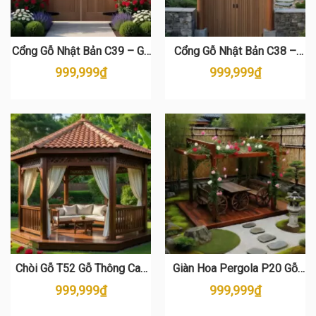
Cổng Gỗ Nhật Bản C39 – Gỗ
Cổng Gỗ Nhật Bản C38 –
Thông Cao Cấp, Thiết Kế
Chất Liệu Gỗ Thông Tự
999,999
₫
999,999
₫
Zen
Nhiên
Chòi Gỗ T52 Gỗ Thông Cao
Giàn Hoa Pergola P20 Gỗ
Cấp – Thiết Kế Sang Trọng
Thông – Đẳng Cấp Sân
999,999
₫
999,999
₫
Cho Sân Vườn
Vườn Vintage