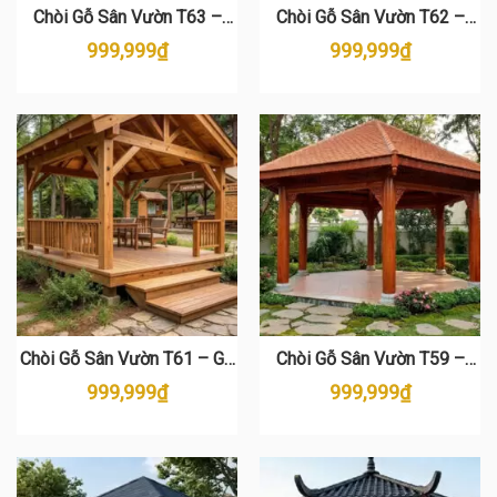
Chòi Gỗ Sân Vườn T63 –
Chòi Gỗ Sân Vườn T62 –
Chòi Nghỉ Lục Giác Gỗ
Chòi Lục Giác Gỗ Thông Đẹp
999,999
₫
999,999
₫
Thông Cao Cấp
Chòi Gỗ Sân Vườn T61 – Gỗ
Chòi Gỗ Sân Vườn T59 –
Thông Tự Nhiên Nhập Khẩu
Chòi Gỗ Thông Cao Cấp, Giá
999,999
₫
999,999
₫
Đẹp Sang Trọng
Tốt