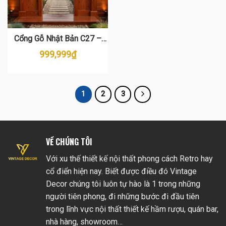
Cổng Gỗ Nhật Bản C27 –
Đẳng Cấp Kiến Trúc Sân
999,999
₫
Vườn Từ Gỗ Thông
1
2
3
VỀ CHÚNG TÔI
Với xu thế thiết kế nội thất phong cách Retro hay
cổ điển hiện nay. Biết được điều đó Vintage
Decor chúng tôi luôn tự hào là 1 trong những
người tiên phong, đi những bước đi đầu tiên
trong lĩnh vực nội thất thiết kế hầm rượu, quán bar,
nhà hàng, showroom…