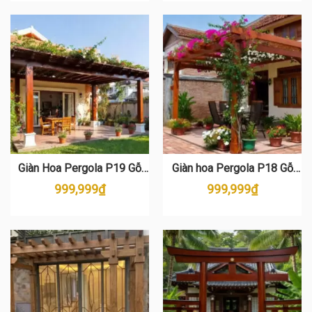
Giàn Hoa Pergola P19 Gỗ
Giàn hoa Pergola P18 Gỗ
Thông Cao Cấp – Đẳng Cấp
Thông Cao Cấp – Vẻ Đẹp Cổ
999,999
₫
999,999
₫
Sân Vườn
Điển Cho Sân Vườn