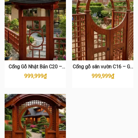
Cổng Gỗ Nhật Bản C20 –
Cổng gỗ sân vườn C16 – Gỗ
Chất Liệu Gỗ Thông Cao Cấp
thông tự nhiên cao cấp
999,999
₫
999,999
₫