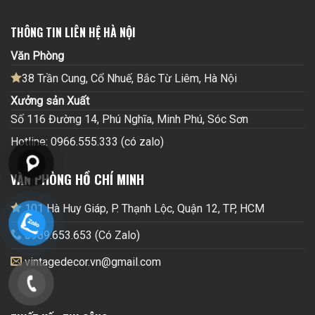
THÔNG TIN LIÊN HỆ HÀ NỘI
Văn Phòng
38 Trần Cung, Cổ Nhuế, Bắc Từ Liêm, Hà Nội
Xưởng sản Xuất
Số 116 Đường 14, Phú Nghĩa, Minh Phú, Sóc Sơn
Hotline: 0966.555.333 (có zalo)
VĂN PHÒNG HỒ CHÍ MINH
101 Hà Huy Giáp, P. Thạnh Lộc, Quận 12, TP, HCM
0989.653.653 (Có Zalo)
vintagedecor.vn@gmail.com