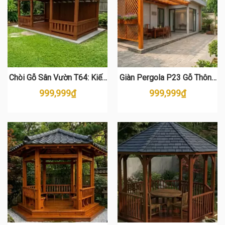
Chòi Gỗ Sân Vườn T64: Kiến
Giàn Pergola P23 Gỗ Thông
Tạo Không Gian Thượng Lưu
Cao Cấp – Mái Hiên Che
999,999
₫
999,999
₫
Từ Gỗ Thông Nhập Khẩu
Nắng Sang Trọng