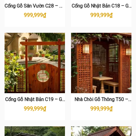
Cổng Gỗ Sân Vườn C28 – Gỗ
Cổng Gỗ Nhật Bản C18 – Gỗ
Thông Tự Nhiên Đẹp
Thông Cao Cấp
999,999
₫
999,999
₫
Cổng Gỗ Nhật Bản C19 – Gỗ
Nhà Chòi Gỗ Thông T50 –
Thông Tự Nhiên Cao Cấp
Thiết Kế Sân Vườn Đẳng
999,999
₫
999,999
₫
Cấp