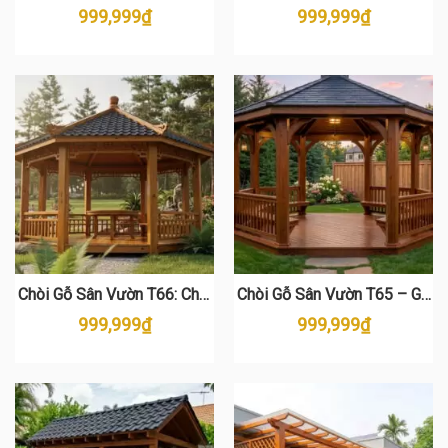
Khởi Nguồn Khoảng Lặng
Thông Tự Nhiên Cao Cấp
999,999
₫
999,999
₫
Bình Yên Giữa Lòng Đô Thị
Chòi Gỗ Sân Vườn T66: Chòi
Chòi Gỗ Sân Vườn T65 – Gỗ
Nghỉ Bát Giác Gỗ Thông Cao
Thông Cao Cấp, Giá Tốt
999,999
₫
999,999
₫
Cấp