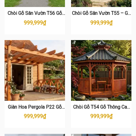
Chòi Gỗ Sân Vườn T56 Gỗ
Chòi Gỗ Sân Vườn T55 – Gỗ
Thông Cao Cấp – Thiết Kế
Thông Tự Nhiên Đẳng Cấp
999,999
₫
999,999
₫
Sang Trọng
Giàn Hoa Pergola P22 Gỗ
Chòi Gỗ T54 Gỗ Thông Cao
Thông Ngoài Trời Cao Cấp
Cấp – Tinh Hoa Sân Vườn
999,999
₫
999,999
₫
Nhật