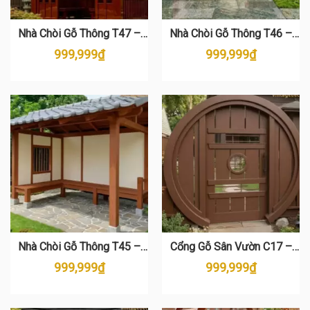
Nhà Chòi Gỗ Thông T47 –
Nhà Chòi Gỗ Thông T46 –
Kiến Trúc Nhật Bản Sang
Thiết Kế Nhật Bản Sang
999,999
₫
999,999
₫
Trọng
Trọng
Nhà Chòi Gỗ Thông T45 –
Cổng Gỗ Sân Vườn C17 –
Thiết Kế Sân Vườn Đẹp Tại
Thiết Kế Hình Tròn Độc Đáo
999,999
₫
999,999
₫
Vintage Decor
Từ Gỗ Thông