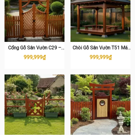
Cổng Gỗ Sân Vườn C29 –
Chòi Gỗ Sân Vườn T51 Mái
Chất Liệu Gỗ Thông Tự
Nhật – Gỗ Thông Nhập Khẩu
999,999
₫
999,999
₫
Nhiên Cao Cấp