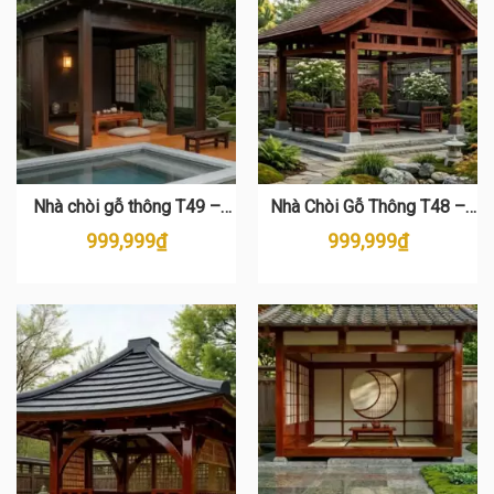
Nhà chòi gỗ thông T49 –
Nhà Chòi Gỗ Thông T48 –
Thiết kế Zen Nhật Bản Đẹp &
Phong Cách Nhật Bản Sang
999,999
₫
999,999
₫
Bền
Trọng