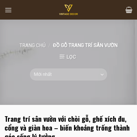
Skip
to
content
TRANG CHỦ
/
ĐỒ GỖ TRANG TRÍ SÂN VƯỜN
LỌC
Trang trí sân vườn với chòi gỗ, ghế xích đu,
cổng và giàn hoa – biến khoảng trống thành
góc sống lý tưởng