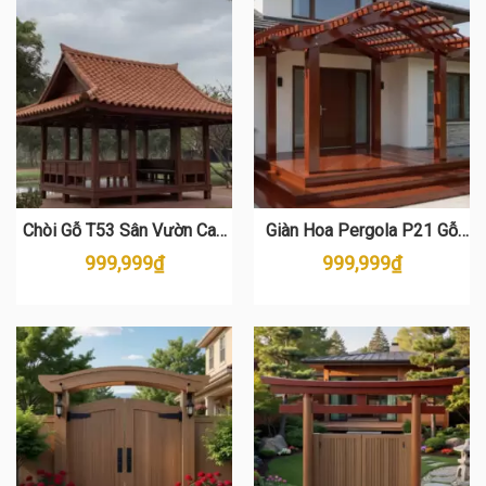
Chòi Gỗ T53 Sân Vườn Cao
Giàn Hoa Pergola P21 Gỗ
Cấp – Gỗ Thông Tự Nhiên
Thông Cao Cấp – Đẳng Cấp
999,999
₫
999,999
₫
Sân Vườn