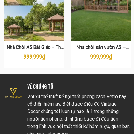
Nhà Chòi A5 Bát Giác – Thi
Nhà chòi sân vườn A2 –
công nhanh, bền đẹp
Chòi gỗ mái tôn dài, bền đẹp
999,999
₫
999,999
₫
VỀ CHÚNG TÔI
Với xu thế thiết kế nội thất phong cách Retro hay
cổ điển hiện nay. Biết được điều đó Vintage
Decor chúng tôi luôn tự hào là 1 trong những
người tiên phong, đi những bước đi đầu tiên
trong lĩnh vực nội thất thiết kế hầm rượu, quán bar,
nhà hàng, showroom…