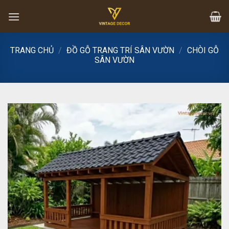
Skip
to
content
TRANG CHỦ
/
ĐỒ GỖ TRANG TRÍ SÂN VƯỜN
/
CHÒI GỖ
SÂN VƯỜN