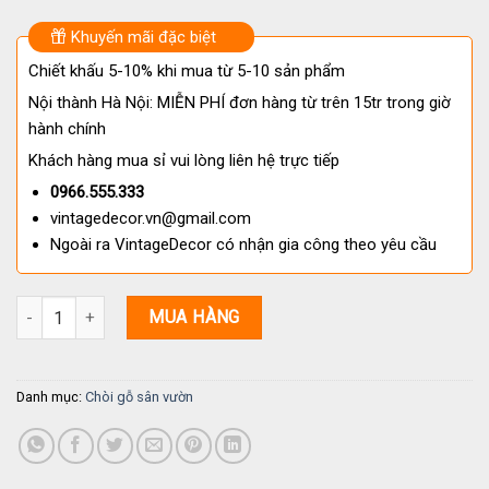
Khuyến mãi đặc biệt
Chiết khấu 5-10% khi mua từ 5-10 sản phẩm
Nội thành Hà Nội: MIỄN PHÍ đơn hàng từ trên 15tr trong giờ
hành chính
Khách hàng mua sỉ vui lòng liên hệ trực tiếp
0966.555.333
vintagedecor.vn@gmail.com
Ngoài ra VintageDecor có nhận gia công theo yêu cầu
Chòi Gỗ Sân Vườn T64: Kiến Tạo Không Gian Thượng Lưu Từ Gỗ T
MUA HÀNG
Danh mục:
Chòi gỗ sân vườn