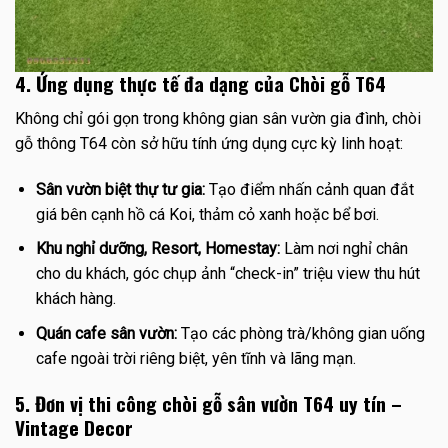
4. Ứng dụng thực tế đa dạng của Chòi gỗ T64
Không chỉ gói gọn trong không gian sân vườn gia đình, chòi
gỗ thông T64 còn sở hữu tính ứng dụng cực kỳ linh hoạt:
Sân vườn biệt thự tư gia:
Tạo điểm nhấn cảnh quan đắt
giá bên cạnh hồ cá Koi, thảm cỏ xanh hoặc bể bơi.
Khu nghỉ dưỡng, Resort, Homestay:
Làm nơi nghỉ chân
cho du khách, góc chụp ảnh “check-in” triệu view thu hút
khách hàng.
Quán cafe sân vườn:
Tạo các phòng trà/không gian uống
cafe ngoài trời riêng biệt, yên tĩnh và lãng mạn.
5. Đơn vị thi công chòi gỗ sân vườn T64 uy tín –
Vintage Decor