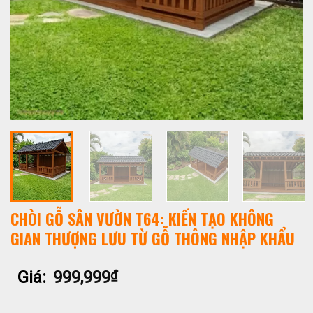
CHÒI GỖ SÂN VƯỜN T64: KIẾN TẠO KHÔNG
GIAN THƯỢNG LƯU TỪ GỖ THÔNG NHẬP KHẨU
Giá:
999,999
₫