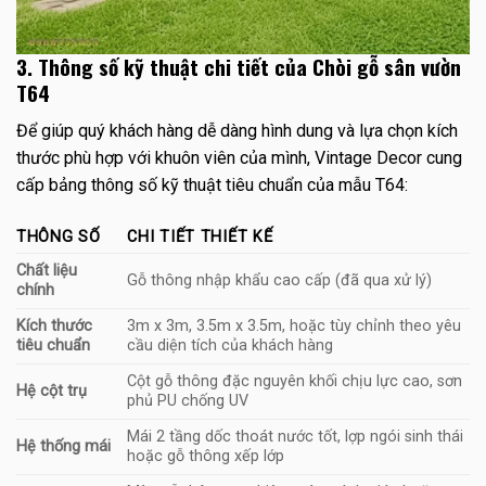
3. Thông số kỹ thuật chi tiết của Chòi gỗ sân vườn
T64
Để giúp quý khách hàng dễ dàng hình dung và lựa chọn kích
thước phù hợp với khuôn viên của mình, Vintage Decor cung
cấp bảng thông số kỹ thuật tiêu chuẩn của mẫu T64:
THÔNG SỐ
CHI TIẾT THIẾT KẾ
Chất liệu
Gỗ thông nhập khẩu cao cấp (đã qua xử lý)
chính
Kích thước
3m x 3m, 3.5m x 3.5m, hoặc tùy chỉnh theo yêu
tiêu chuẩn
cầu diện tích của khách hàng
Cột gỗ thông đặc nguyên khối chịu lực cao, sơn
Hệ cột trụ
phủ PU chống UV
Mái 2 tầng dốc thoát nước tốt, lợp ngói sinh thái
Hệ thống mái
hoặc gỗ thông xếp lớp