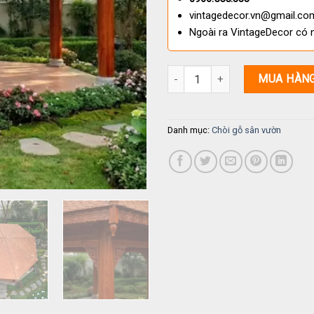
vintagedecor.vn@gmail.co
Ngoài ra VintageDecor có 
Chòi Gỗ Sân Vườn T59 - Chòi Gỗ
MUA HÀN
Danh mục:
Chòi gỗ sân vườn