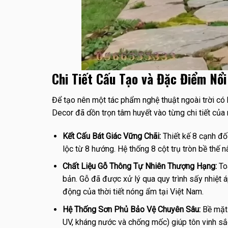
Chi Tiết Cấu Tạo và Đặc Điểm Nổ
Để tạo nên một tác phẩm nghệ thuật ngoài trời có
Decor đã dồn trọn tâm huyết vào từng chi tiết của
Kết Cấu Bát Giác Vững Chãi:
Thiết kế 8 cạnh đố
lộc từ 8 hướng. Hệ thống 8 cột trụ tròn bề thế
Chất Liệu Gỗ Thông Tự Nhiên Thượng Hạng:
Toà
bản. Gỗ đã được xử lý qua quy trình sấy nhiệt 
động của thời tiết nóng ẩm tại Việt Nam.
Hệ Thống Sơn Phủ Bảo Vệ Chuyên Sâu:
Bề mặt 
UV, kháng nước và chống mốc) giúp tôn vinh sắ