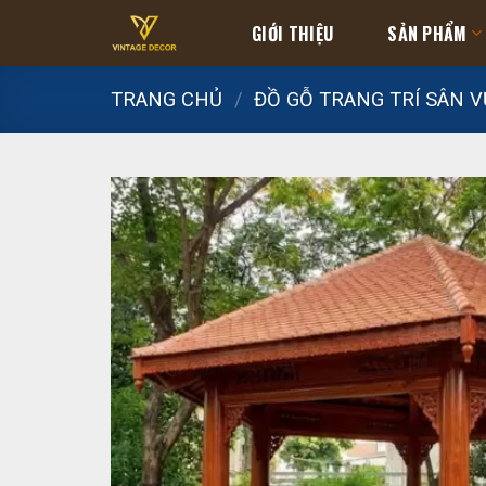
Skip
GIỚI THIỆU
SẢN PHẨM
to
content
TRANG CHỦ
/
ĐỒ GỖ TRANG TRÍ SÂN 