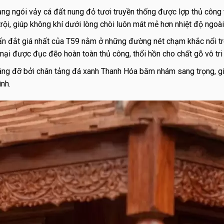
g ngói vảy cá đất nung đỏ tươi truyền thống được lợp thủ công 
ội, giúp không khí dưới lòng chòi luôn mát mẻ hơn nhiệt độ ngoài 
n đắt giá nhất của T59 nằm ở những đường nét chạm khắc nổi trê
i được đục đẽo hoàn toàn thủ công, thổi hồn cho chất gỗ vô tri 
âng đỡ bởi chân tảng đá xanh Thanh Hóa băm nhám sang trọng, g
ình.