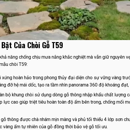
i Bật Của Chòi Gỗ T59
 khả năng chống chịu mưa nắng khắc nghiệt mà vẫn giữ nguyên vẹ
 mẫu chòi T59:
i xứng hoàn hảo trong phong thủy đại diện cho sự vững vàng trư
 nâng đỡ hệ mái dốc, tạo ra tầm nhìn panorama 360 độ khoáng đạt,
n bộ khung chòi sử dụng dòng gỗ thông nhập khẩu chất lượng ca
áp lực cao giúp triệt tiêu hoàn toàn độ ẩm bên trong, chống mối m
gỗ thông được chà nhám mịn màng và phủ tối thiểu 4 lớp sơn ch
c vàng ấm tự nhiên của gỗ đồng thời bảo vệ gỗ tối ưu.