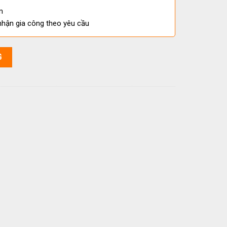
m
nhận gia công theo yêu cầu
 Thông Cao Cấp, Giá Tốt số lượng
G