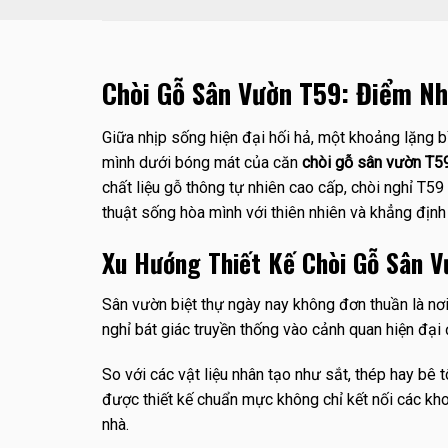
Chòi Gỗ Sân Vườn T59: Điểm Nh
Giữa nhịp sống hiện đại hối hả, một khoảng lặng b
mình dưới bóng mát của căn
chòi gỗ sân vườn T5
chất liệu gỗ thông tự nhiên cao cấp, chòi nghỉ T59
thuật sống hòa mình với thiên nhiên và khẳng định
Xu Hướng Thiết Kế Chòi Gỗ Sân V
Sân vườn biệt thự ngày nay không đơn thuần là nơ
nghỉ bát giác truyền thống vào cảnh quan hiện đại 
So với các vật liệu nhân tạo như sắt, thép hay bê
được thiết kế chuẩn mực không chỉ kết nối các kho
nhà.