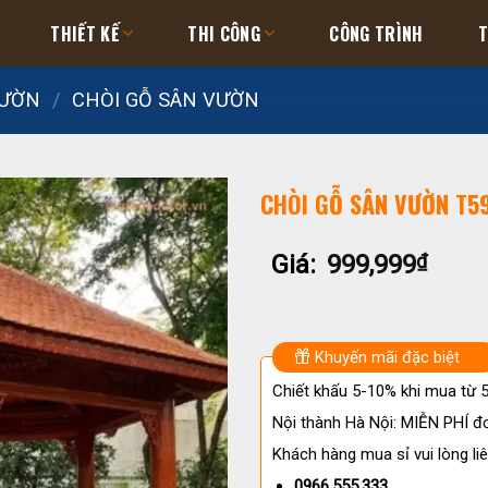
THIẾT KẾ
THI CÔNG
CÔNG TRÌNH
T
VƯỜN
/
CHÒI GỖ SÂN VƯỜN
CHÒI GỖ SÂN VƯỜN T59
Giá:
999,999
₫
Khuyến mãi đặc biệt
Chiết khấu 5-10% khi mua từ
Nội thành Hà Nội: MIỄN PHÍ đơ
Khách hàng mua sỉ vui lòng liê
0966.555.333