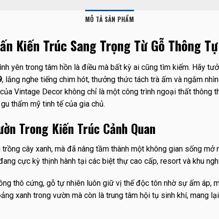
MÔ TẢ SẢN PHẨM
ấn Kiến Trúc Sang Trọng Từ Gỗ Thông Tự
ình yên trong tâm hồn là điều mà bất kỳ ai cũng tìm kiếm. Hãy t
9
, lắng nghe tiếng chim hót, thưởng thức tách trà ấm và ngắm nh
 của Vintage Decor không chỉ là một công trình ngoại thất thông t
 gu thẩm mỹ tinh tế của gia chủ.
ườn Trong Kiến Trúc Cảnh Quan
i trồng cây xanh, mà đã nâng tầm thành một không gian sống mở n
đang cực kỳ thịnh hành tại các biệt thự cao cấp, resort và khu ngh
 tông thô cứng, gỗ tự nhiên luôn giữ vị thế độc tôn nhờ sự ấm áp
ảng xanh trong vườn mà còn là trung tâm hội tụ sinh khí, mang lạ