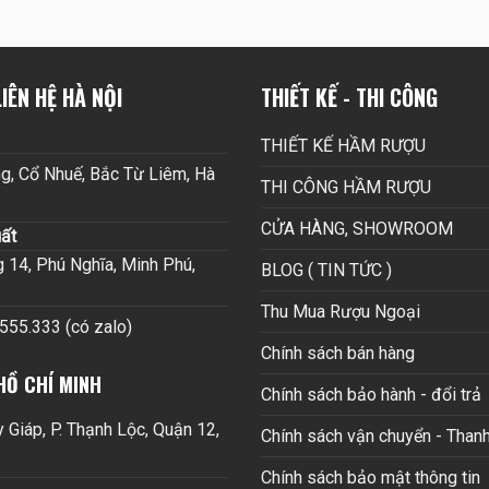
IÊN HỆ HÀ NỘI
THIẾT KẾ - THI CÔNG
THIẾT KẾ HẦM RƯỢU
g, Cổ Nhuế, Bắc Từ Liêm, Hà
THI CÔNG HẦM RƯỢU
CỬA HÀNG, SHOWROOM
ất
14, Phú Nghĩa, Minh Phú,
BLOG ( TIN TỨC )
Thu Mua Rượu Ngoại
.555.333 (có zalo)
Chính sách bán hàng
HỒ CHÍ MINH
Chính sách bảo hành - đổi trả
Giáp, P. Thạnh Lộc, Quận 12,
Chính sách vận chuyển - Thanh
Chính sách bảo mật thông tin