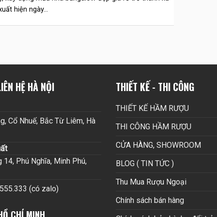
uất hiện ngày...
IÊN HỆ HÀ NỘI
THIẾT KẾ - THI CÔNG
THIẾT KẾ HẦM RƯỢU
g, Cổ Nhuế, Bắc Từ Liêm, Hà
THI CÔNG HẦM RƯỢU
CỬA HÀNG, SHOWROOM
ất
14, Phú Nghĩa, Minh Phú,
BLOG ( TIN TỨC )
Thu Mua Rượu Ngoại
.555.333 (có zalo)
Chính sách bán hàng
HỒ CHÍ MINH