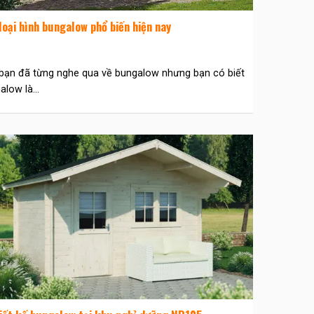
oại hình bungalow phổ biến hiện nay
bạn đã từng nghe qua về bungalow nhưng bạn có biết
alow là...