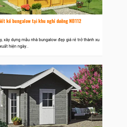
iết kế bungalow tại khu nghỉ dưỡng NB112
y, xây dựng mẫu nhà bungalow đẹp giá rẻ trở thành xu
xuất hiện ngày...