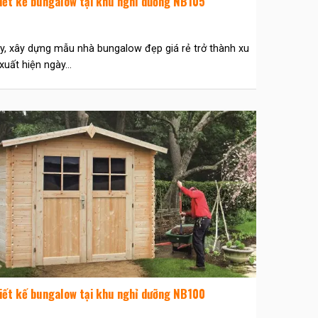
iết kế bungalow tại khu nghỉ dưỡng NB105
y, xây dựng mẫu nhà bungalow đẹp giá rẻ trở thành xu
xuất hiện ngày...
iết kế bungalow tại khu nghỉ dưỡng NB100