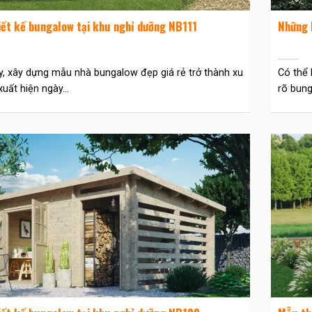
ết kế bungalow tại khu nghỉ dưỡng NB111
Những l
y, xây dựng mẫu nhà bungalow đẹp giá rẻ trở thành xu
Có thể 
uất hiện ngày...
rõ bung