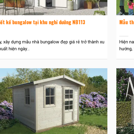
iết kế bungalow tại khu nghỉ dưỡng NB113
Mẫu th
y, xây dựng mẫu nhà bungalow đẹp giá rẻ trở thành xu
Hiện na
uất hiện ngày...
hướng, 