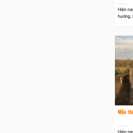
Hiện na
hướng, x
Mẫu th
Hiện na