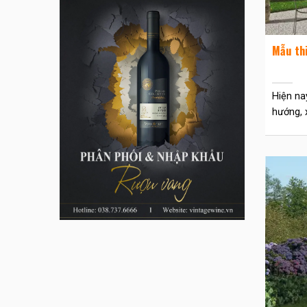
Mẫu th
Hiện na
hướng, x