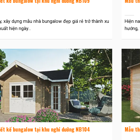
iết kế bungalow tại khu nghỉ dưỡng NB109
Mẫu th
y, xây dựng mẫu nhà bungalow đẹp giá rẻ trở thành xu
Hiện na
uất hiện ngày...
hướng, 
iết kế bungalow tại khu nghỉ dưỡng NB104
Mẫu th