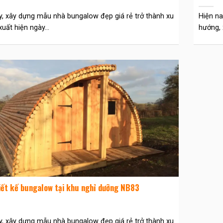
y, xây dựng mẫu nhà bungalow đẹp giá rẻ trở thành xu
Hiện na
uất hiện ngày...
hướng, 
iết kế bungalow tại khu nghỉ dưỡng NB83
y, xây dựng mẫu nhà bungalow đẹp giá rẻ trở thành xu