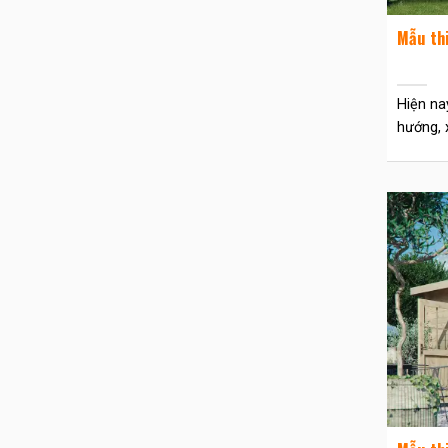
Mẫu thi
Hiện na
hướng, x