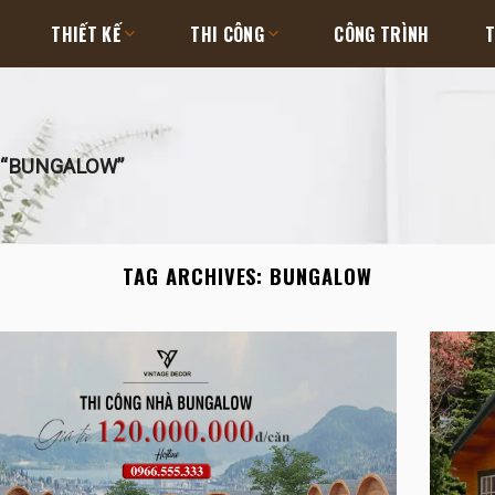
THIẾT KẾ
THI CÔNG
CÔNG TRÌNH
T
 “BUNGALOW”
TAG ARCHIVES:
BUNGALOW