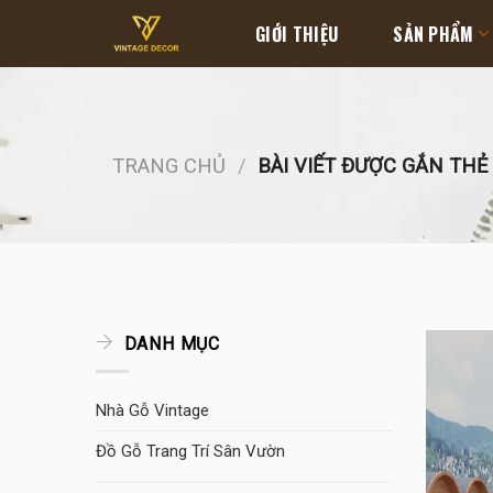
Skip
GIỚI THIỆU
SẢN PHẨM
to
content
TRANG CHỦ
/
BÀI VIẾT ĐƯỢC GẮN THẺ
DANH MỤC
Nhà Gỗ Vintage
Đồ Gỗ Trang Trí Sân Vườn