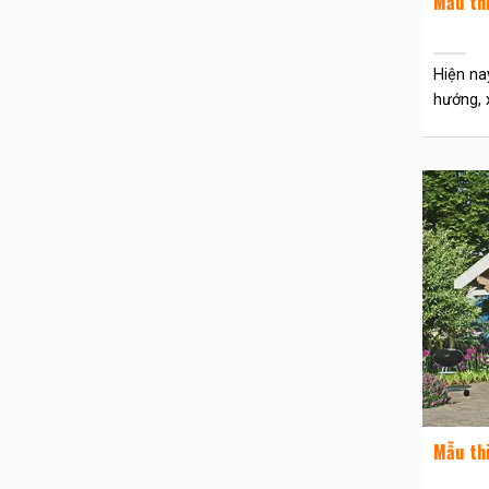
Mẫu th
Hiện na
hướng, x
Mẫu th