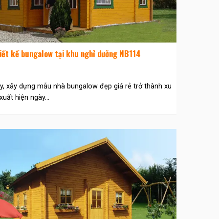
iết kế bungalow tại khu nghỉ dưỡng NB114
y, xây dựng mẫu nhà bungalow đẹp giá rẻ trở thành xu
xuất hiện ngày...