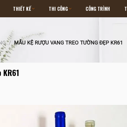
THIẾT KẾ
THI CÔNG
CÔNG TRÌNH
T
NG
/
MẪU KỆ RƯỢU VANG TREO TƯỜNG ĐẸP KR61
p KR61