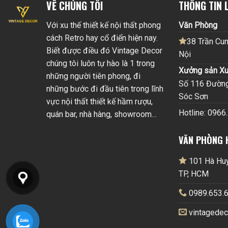
VỀ CHÚNG TÔI
THÔNG TIN L
Với xu thế thiết kế nội thất phong
Văn Phòng
cách Retro hay cổ điển hiện nay.
38 Trần Cun
Biết được điều đó Vintage Decor
Nội
chúng tôi luôn tự hào là 1 trong
Xưởng sản Xu
những người tiên phong, đi
Số 116 Đường 
những bước đi đầu tiên trong lĩnh
Sóc Sơn
vực nội thất thiết kế hầm rượu,
Hotline: 0966
quán bar, nhà hàng, showroom…
VĂN PHÒNG 
101 Hà Huy 
TP, HCM
0989.653.6
vintagede