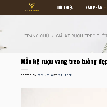
Skip
GIỚI THIỆU
SẢN PHẨM
to
content
TRANG CHỦ
/
GIÁ, KỆ RƯỢU TREO TƯỜ
Mẫu kệ rượu vang treo tường đẹ
POSTED ON
27/11/2018
BY
MANAGER