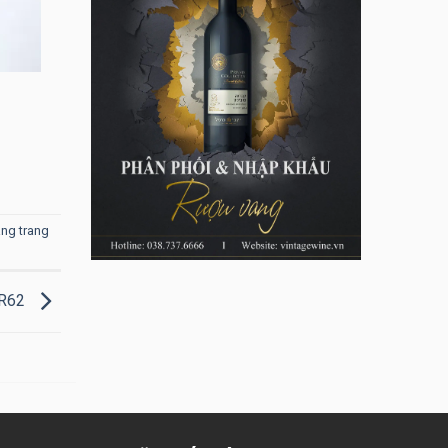
ang trang
KR62