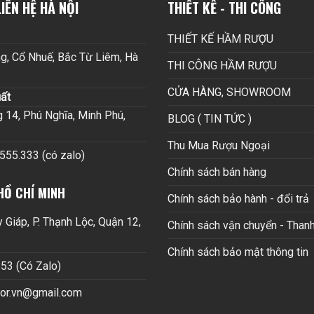
IÊN HỆ HÀ NỘI
THIẾT KẾ - THI CÔNG
THIẾT KẾ HẦM RƯỢU
g, Cổ Nhuế, Bắc Từ Liêm, Hà
THI CÔNG HẦM RƯỢU
CỬA HÀNG, SHOWROOM
ất
14, Phú Nghĩa, Minh Phú,
BLOG ( TIN TỨC )
Thu Mua Rượu Ngoại
.555.333 (có zalo)
Chính sách bán hàng
HỒ CHÍ MINH
Chính sách bảo hành - đổi trả
Giáp, P. Thạnh Lộc, Quận 12,
Chính sách vận chuyển - Thanh
Chính sách bảo mật thông tin
53 (Có Zalo)
cor.vn@gmail.com