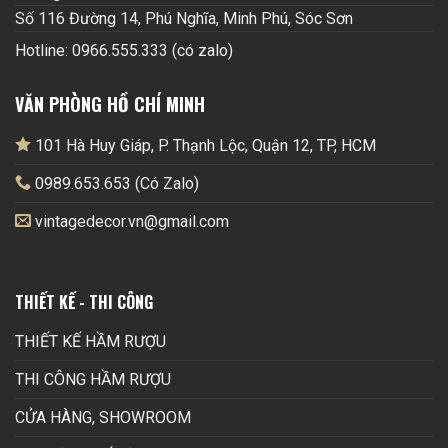
Số 116 Đường 14, Phú Nghĩa, Minh Phú, Sóc Sơn
Hotline: 0966.555.333 (có zalo)
VĂN PHÒNG HỒ CHÍ MINH
101 Hà Huy Giáp, P. Thạnh Lộc, Quận 12, TP, HCM
0989.653.653 (Có Zalo)
vintagedecor.vn@gmail.com
THIẾT KẾ - THI CÔNG
THIẾT KẾ HẦM RƯỢU
THI CÔNG HẦM RƯỢU
CỬA HÀNG, SHOWROOM