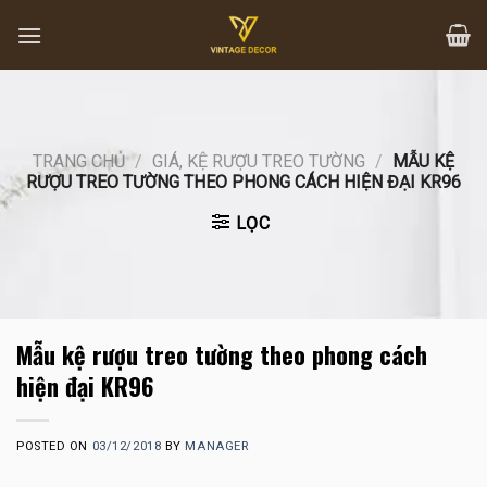
Skip
to
content
TRANG CHỦ
/
GIÁ, KỆ RƯỢU TREO TƯỜNG
/
MẪU KỆ
RƯỢU TREO TƯỜNG THEO PHONG CÁCH HIỆN ĐẠI KR96
LỌC
Mẫu kệ rượu treo tường theo phong cách
hiện đại KR96
POSTED ON
03/12/2018
BY
MANAGER