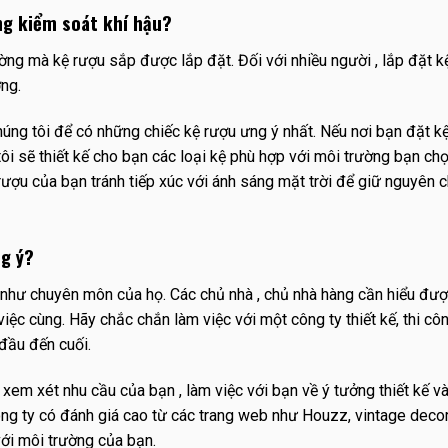
ng kiểm soát khí hậu?
ng mà kệ rượu sắp được lắp đặt. Đối với nhiều người , lắp đặt k
ởng.
húng tôi để có những chiếc kệ rượu ưng ý nhất. Nếu nơi bạn đặt k
i sẽ thiết kế cho bạn các loại kệ phù hợp với môi trường bạn ch
rượu của bạn tránh tiếp xúc với ánh sáng mặt trời để giữ nguyên 
ng ý?
 như chuyên môn của họ. Các chủ nhà , chủ nhà hàng cần hiểu đư
c cùng. Hãy chắc chắn làm việc với một công ty thiết kế, thi côn
 đầu đến cuối.
 xem xét nhu cầu của bạn , làm việc với bạn về ý tưởng thiết kế v
ông ty có đánh giá cao từ các trang web như Houzz, vintage deco
ới môi trường của bạn.