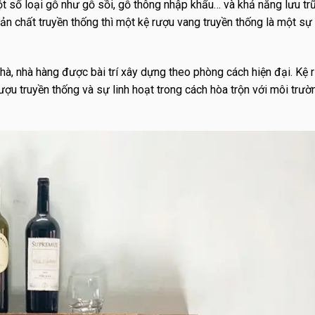
 số loại gỗ như gỗ sồi, gỗ thông nhập khẩu… và khả năng lưu trữ
n chất truyền thống thì một kệ rượu vang truyền thống là một sự
hà, nhà hàng được bài trí xây dựng theo phòng cách hiện đại. Kệ 
ợu truyền thống và sự linh hoạt trong cách hòa trộn với môi trườ