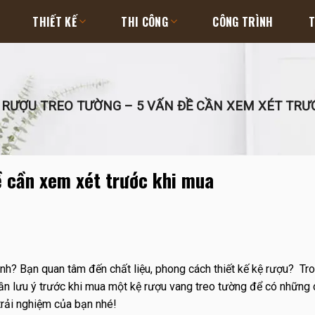
THIẾT KẾ
THI CÔNG
CÔNG TRÌNH
T
 RƯỢU TREO TƯỜNG – 5 VẤN ĐỀ CẦN XEM XÉT TRƯ
ề cần xem xét trước khi mua
? Bạn quan tâm đến chất liệu, phong cách thiết kế kệ rượu? Tro
n lưu ý trước khi mua một kệ rượu vang treo tường để có những 
trải nghiệm của bạn nhé!