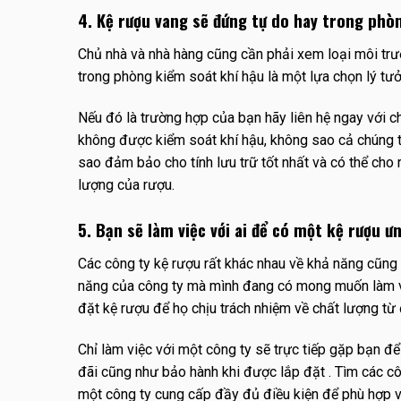
4. Kệ rượu vang sẽ đứng tự do hay trong phò
Chủ nhà và nhà hàng cũng cần phải xem loại môi trườ
trong phòng kiểm soát khí hậu là một lựa chọn lý tư
Nếu đó là trường hợp của bạn hãy liên hệ ngay với c
không được kiểm soát khí hậu, không sao cả chúng tô
sao đảm bảo cho tính lưu trữ tốt nhất và có thể cho 
lượng của rượu.
5. Bạn sẽ làm việc với ai để có một kệ rượu ư
Các công ty kệ rượu rất khác nhau về khả năng cũng
năng của công ty mà mình đang có mong muốn làm việ
đặt kệ rượu để họ chịu trách nhiệm về chất lượng từ
Chỉ làm việc với một công ty sẽ trực tiếp gặp bạn để
đãi cũng như bảo hành khi được lắp đặt . Tìm các c
một công ty cung cấp đầy đủ điều kiện để phù hợp v