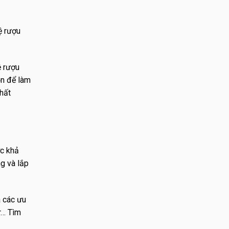
ệ rượu
ệ rượu
ọn để làm
chất
ợc khả
g và lắp
à các ưu
r… Tìm