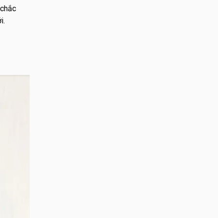
 chắc
i.