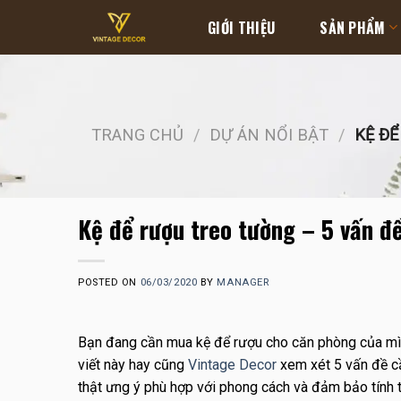
Skip
GIỚI THIỆU
SẢN PHẨM
to
content
TRANG CHỦ
/
DỰ ÁN NỔI BẬT
/
KỆ ĐỂ
Kệ để rượu treo tường – 5 vấn đ
POSTED ON
06/03/2020
BY
MANAGER
Bạn đang cần mua kệ để rượu cho căn phòng của mình
viết này hay cũng
Vintage Decor
xem xét 5 vấn đề cầ
thật ưng ý phù hợp với phong cách và đảm bảo tính 