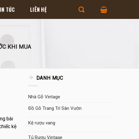
IN TỨC
LIÊN HỆ
ỚC KHI MUA
DANH MỤC
Nhà Gỗ Vintage
Đồ Gỗ Trang Trí Sân Vườn
ng bài
Kệ rượu vang
chiếc kệ
Tủ Rượu Vintage