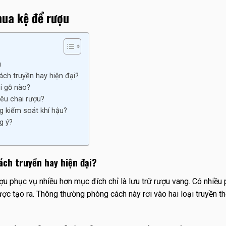
mua kệ để rượu
u
ch truyền hay hiện đại?
i gỗ nào?
iêu chai rượu?
g kiểm soát khí hậu?
g ý?
ch truyền hay hiện đại?
ợu phục vụ nhiều hơn mục đích chỉ là lưu trữ rượu vang. Có nhiều
ợc tạo ra. Thông thường phòng cách này rơi vào hai loại truyền t