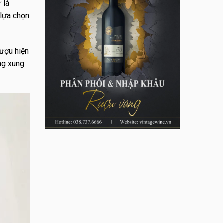
 là
 lựa chọn
rượu hiện
ng xung