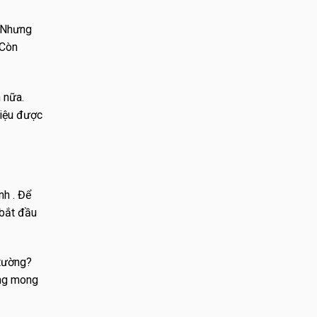
. Nhưng
 Còn
 nữa.
liệu được
nh . Để
 bắt đầu
 tường?
ang mong