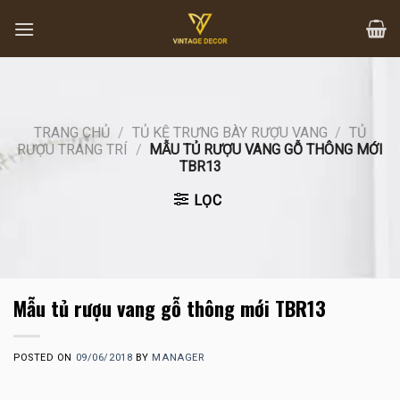
Skip
to
content
TRANG CHỦ
/
TỦ KỆ TRƯNG BÀY RƯỢU VANG
/
TỦ
RƯỢU TRANG TRÍ
/
MẪU TỦ RƯỢU VANG GỖ THÔNG MỚI
TBR13
LỌC
Mẫu tủ rượu vang gỗ thông mới TBR13
POSTED ON
09/06/2018
BY
MANAGER