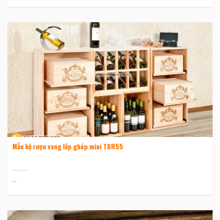
Mẫu kệ rượu vang lắp ghép mini TBR55
...