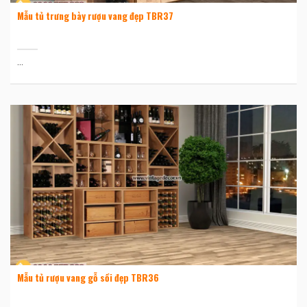
Mẫu tủ trưng bày rượu vang đẹp TBR37
...
Mẫu tủ rượu vang gỗ sồi đẹp TBR36