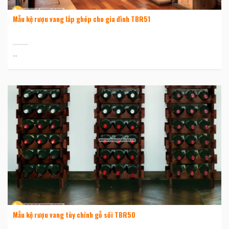
Mẫu kệ rượu vang lắp ghép cho gia đình TBR51
...
Mẫu kệ rượu vang tùy chỉnh gỗ sồi TBR50