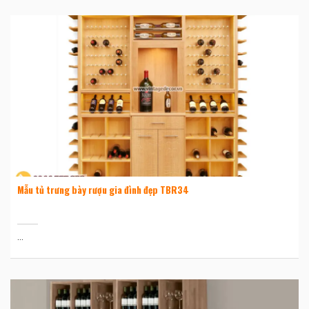
Mẫu tủ trưng bày rượu gia đình đẹp TBR34
...