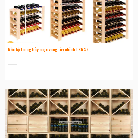
Mẫu kệ trưng bày rượu vang tùy chỉnh TBR46
...