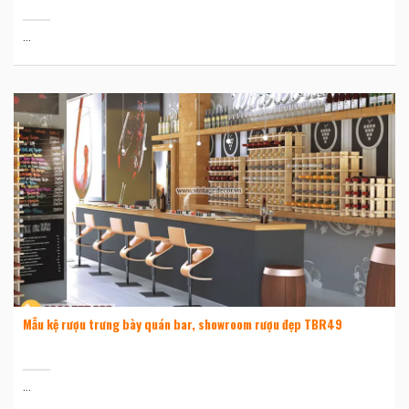
...
Mẫu kệ rượu trưng bày quán bar, showroom rượu đẹp TBR49
...