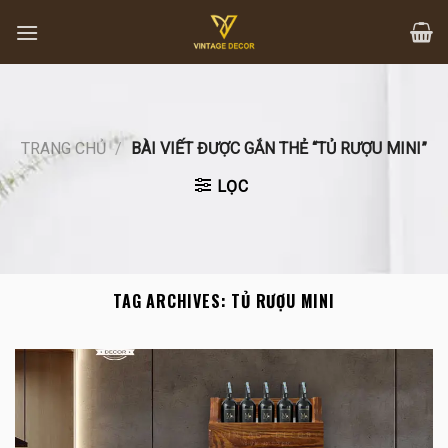
Skip
to
content
TRANG CHỦ
/
BÀI VIẾT ĐƯỢC GẮN THẺ “TỦ RƯỢU MINI”
LỌC
TAG ARCHIVES:
TỦ RƯỢU MINI