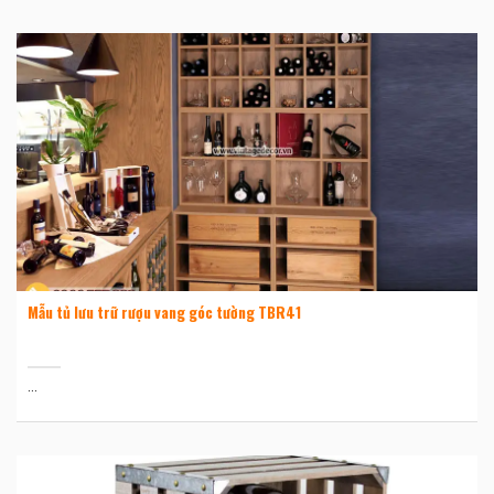
Mẫu tủ lưu trữ rượu vang góc tường TBR41
...