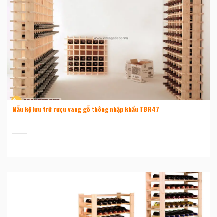
Mẫu kệ lưu trữ rượu vang gỗ thông nhập khẩu TBR47
...