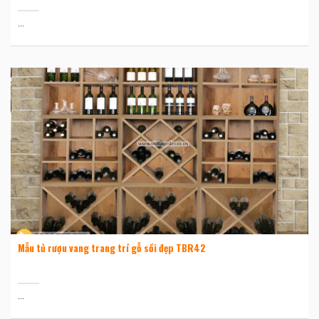
...
Mẫu tủ rượu vang trang trí gỗ sồi đẹp TBR42
...