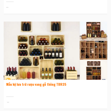
...
Mẫu kệ lưu trữ rượu vang gỗ thông TBR35
...