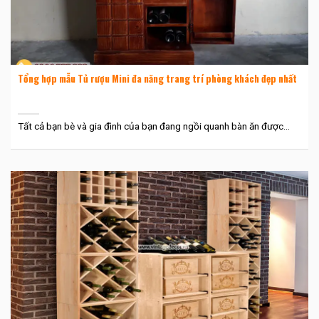
Tổng hợp mẫu Tủ rượu Mini đa năng trang trí phòng khách đẹp nhất
Tất cả bạn bè và gia đình của bạn đang ngồi quanh bàn ăn được...