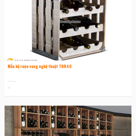
Mẫu kệ rượu vang nghệ thuật TBR40
...