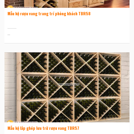
Mẫu kệ rượu vang trang trí phòng khách TBR58
...
Mẫu kệ lắp ghép lưu trữ rượu vang TBR57