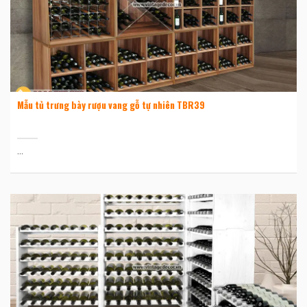
Mẫu tủ trưng bày rượu vang gỗ tự nhiên TBR39
...