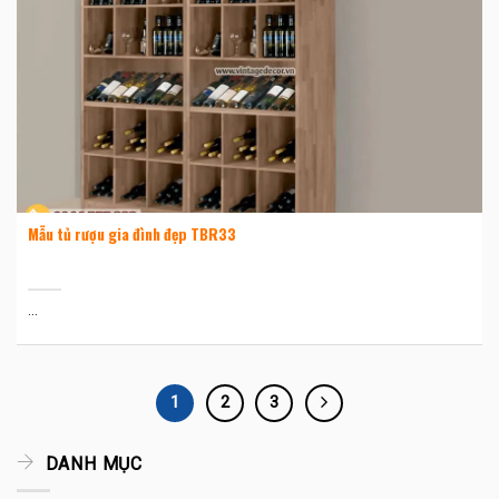
Mẫu tủ rượu gia đình đẹp TBR33
...
1
2
3
DANH MỤC