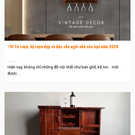
+10 Tủ rượu, kệ rượu đẹp và độc cho ngôi nhà của bạn năm 2020
Hiện nay, không chỉ những đồ nội thất như bàn ghế, kệ tivi… mới
được...