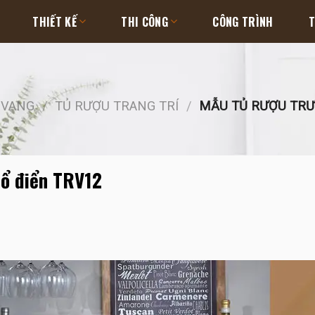
THIẾT KẾ
THI CÔNG
CÔNG TRÌNH
T
 VANG
/
TỦ RƯỢU TRANG TRÍ
/
MẪU TỦ RƯỢU TRƯN
cổ điển TRV12