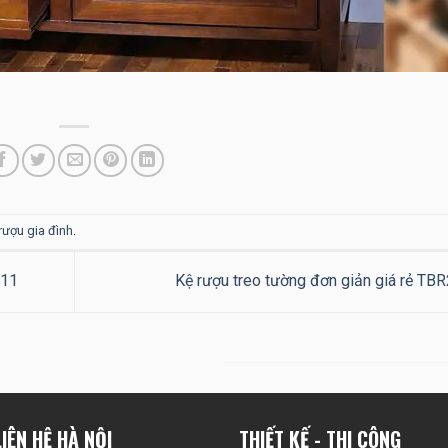
 rượu gia đình
.
V11
Kệ rượu treo tường đơn giản giá rẻ TB
IÊN HỆ HÀ NỘI
THIẾT KẾ - THI CÔNG