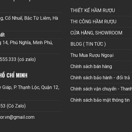
THIẾT KẾ HẦM RƯỢU
g, Cổ Nhuế, Bắc Từ Liêm, Hà
THI CÔNG HẦM RƯỢU
CỬA HÀNG, SHOWROOM
ất
14, Phú Nghĩa, Minh Phú,
BLOG ( TIN TỨC )
Thu Mua Rượu Ngoại
.555.333 (có zalo)
Chính sách bán hàng
HỒ CHÍ MINH
Chính sách bảo hành - đổi trả
Giáp, P. Thạnh Lộc, Quận 12,
Chính sách vận chuyển - Thanh
Chính sách bảo mật thông tin
53 (Có Zalo)
cor.vn@gmail.com