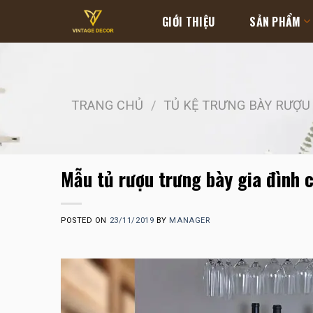
Skip
GIỚI THIỆU
SẢN PHẨM
to
content
TRANG CHỦ
/
TỦ KỆ TRƯNG BÀY RƯỢU
Mẫu tủ rượu trưng bày gia đình 
POSTED ON
23/11/2019
BY
MANAGER