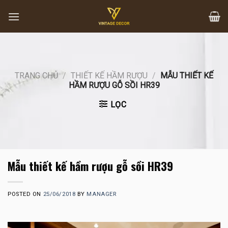
Skip
to
content
TRANG CHỦ
/
THIẾT KẾ HẦM RƯỢU
/
MẪU THIẾT KẾ
HẦM RƯỢU GỖ SỒI HR39
LỌC
Mẫu thiết kế hầm rượu gỗ sồi HR39
POSTED ON
25/06/2018
BY
MANAGER