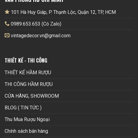
101 Hà Huy Giáp, P. Thạnh Lộc, Quận 12, TP, HCM
0989.653.653 (Có Zalo)
vintagedecor.vn@gmail.com
THIẾT KẾ - THI CÔNG
THIẾT KẾ HẦM RƯỢU
THI CÔNG HẦM RƯỢU
CỬA HÀNG, SHOWROOM
BLOG ( TIN TỨC )
Thu Mua Rượu Ngoại
Chính sách bán hàng