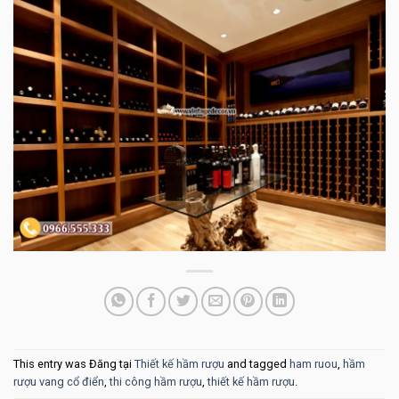
This entry was Đăng tại
Thiết kế hầm rượu
and tagged
ham ruou
,
hầm
rượu vang cổ điển
,
thi công hầm rượu
,
thiết kế hầm rượu
.