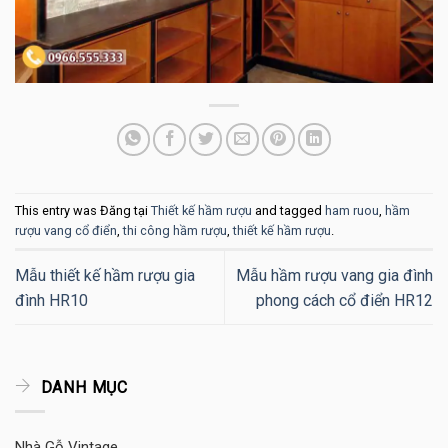
This entry was Đăng tại
Thiết kế hầm rượu
and tagged
ham ruou
,
hầm
rượu vang cổ điển
,
thi công hầm rượu
,
thiết kế hầm rượu
.
Mẫu thiết kế hầm rượu gia
Mẫu hầm rượu vang gia đình
đình HR10
phong cách cổ điển HR12
DANH MỤC
Nhà Gỗ Vintage