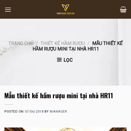
Skip
to
content
TRANG CHỦ
/
THIẾT KẾ HẦM RƯỢU
/
MẪU THIẾT KẾ
HẦM RƯỢU MINI TẠI NHÀ HR11
LỌC
Mẫu thiết kế hầm rượu mini tại nhà HR11
POSTED ON
07/06/2018
BY
MANAGER