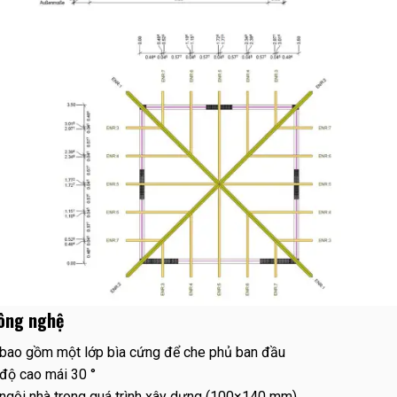
ông nghệ
bao gồm một lớp bìa cứng để che phủ ban đầu
độ cao mái 30 °
ngôi nhà trong quá trình xây dựng (100×140 mm)