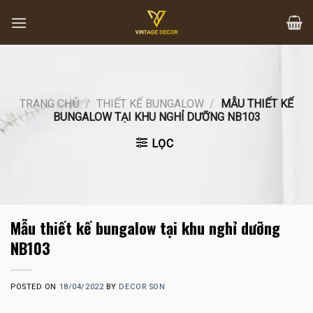
Skip
to
content
TRANG CHỦ
/
THIẾT KẾ BUNGALOW
/
MẪU THIẾT KẾ
BUNGALOW TẠI KHU NGHỈ DƯỠNG NB103
LỌC
Mẫu thiết kế bungalow tại khu nghỉ dưỡng
NB103
POSTED ON
18/04/2022
BY
DECOR SON