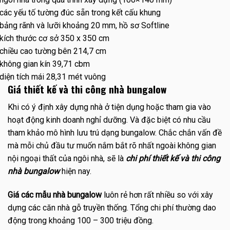
các yếu tố tường đúc sẵn trong kết cấu khung
bảng rãnh và lưỡi khoảng 20 mm, hồ sơ Softline
kích thước cơ sở 350 x 350 cm
chiều cao tường bên 214,7 cm
không gian kín 39,71 cbm
diện tích mái 28,31 mét vuông
Giá thiết kế và thi công nhà bungalow
Khi có ý định xây dựng nhà ở tiện dụng hoặc tham gia vào
hoạt động kinh doanh nghỉ dưỡng. Và đặc biệt có nhu cầu
tham khảo mô hình lưu trú dạng bungalow. Chắc chắn vấn đề
mà mỗi chủ đầu tư muốn nắm bắt rõ nhất ngoài không gian
nội ngoại thất của ngôi nhà, sẽ là
chi phí thiết kế và thi công
nhà bungalow
hiện nay.
Giá các mẫu nhà bungalow
luôn rẻ hơn rất nhiều so với xây
dựng các căn nhà gỗ truyền thống. Tổng chi phí thường dao
động trong khoảng 100 – 300 triệu đồng.