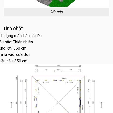
kết cấu
tính chất
nh dạng mái nhà:
mái lều
àu sắc:
Thiên nhiên
ộng lớn:
350 cm
a ra vào:
cửa đôi
iều sâu:
350 cm