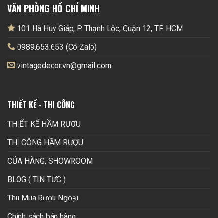
VĂN PHÒNG HỒ CHÍ MINH
101 Hà Huy Giáp, P. Thạnh Lộc, Quận 12, TP, HCM
0989.653.653 (Có Zalo)
vintagedecor.vn@gmail.com
THIẾT KẾ - THI CÔNG
THIẾT KẾ HẦM RƯỢU
THI CÔNG HẦM RƯỢU
CỬA HÀNG, SHOWROOM
BLOG ( TIN TỨC )
Thu Mua Rượu Ngoại
Chính sách bán hàng