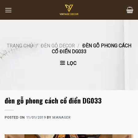
Skip
to
content
TRANG CHỦ
/
ĐÈN GỖ DECOR
/
ĐÈN GỖ PHONG CÁCH
CỔ ĐIỂN DG033
LỌC
đèn gỗ phong cách cổ điển DG033
POSTED ON
11/01/2019
BY
MANAGER