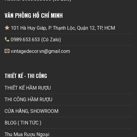
VĂN PHÒNG HỒ CHÍ MINH
101 Hà Huy Giáp, P. Thạnh Lộc, Quận 12, TP, HCM
0989.653.653 (Có Zalo)
vintagedecor.vn@gmail.com
THIẾT KẾ - THI CÔNG
THIẾT KẾ HẦM RƯỢU
THI CÔNG HẦM RƯỢU
CỬA HÀNG, SHOWROOM
BLOG ( TIN TỨC )
Thu Mua Rượu Ngoại