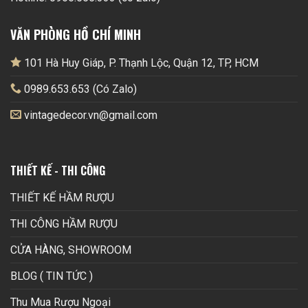
VĂN PHÒNG HỒ CHÍ MINH
101 Hà Huy Giáp, P. Thạnh Lộc, Quận 12, TP, HCM
0989.653.653 (Có Zalo)
vintagedecor.vn@gmail.com
THIẾT KẾ - THI CÔNG
THIẾT KẾ HẦM RƯỢU
THI CÔNG HẦM RƯỢU
CỬA HÀNG, SHOWROOM
BLOG ( TIN TỨC )
Thu Mua Rượu Ngoại