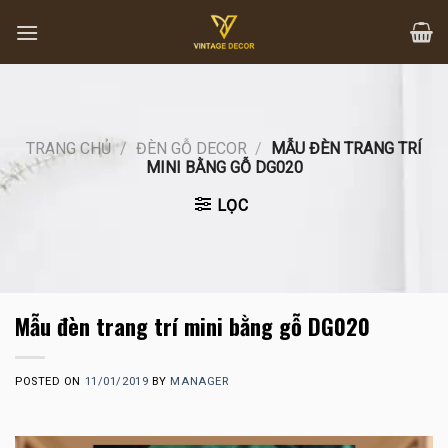
Skip
to
content
TRANG CHỦ
/
ĐÈN GỖ DECOR
/
MẪU ĐÈN TRANG TRÍ
MINI BẰNG GỖ DG020
LỌC
Mẫu đèn trang trí mini bằng gỗ DG020
POSTED ON
11/01/2019
BY
MANAGER