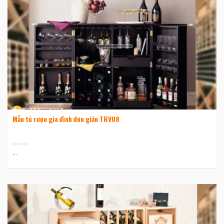
Mẫu tủ rượu gia đình đơn giản TRV08
...