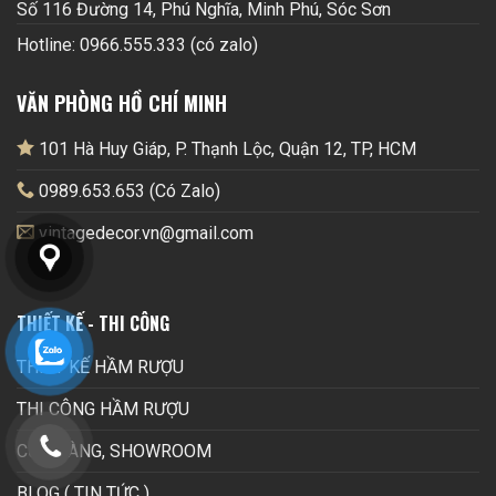
Số 116 Đường 14, Phú Nghĩa, Minh Phú, Sóc Sơn
Hotline: 0966.555.333 (có zalo)
VĂN PHÒNG HỒ CHÍ MINH
101 Hà Huy Giáp, P. Thạnh Lộc, Quận 12, TP, HCM
0989.653.653 (Có Zalo)
vintagedecor.vn@gmail.com
THIẾT KẾ - THI CÔNG
THIẾT KẾ HẦM RƯỢU
THI CÔNG HẦM RƯỢU
CỬA HÀNG, SHOWROOM
BLOG ( TIN TỨC )