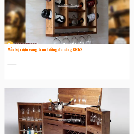
Mẫu kệ rượu vang treo tường đa năng KR52
...