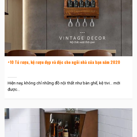
+10 Tủ rượu, kệ rượu đẹp và độc cho ngôi nhà của bạn năm 2020
Hiện nay, không chỉ những đồ nội thất như bàn ghế, kệ tivi… mới
được...