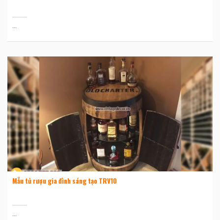
...
Mẫu tủ rượu gia đình sáng tạo TRV10
...