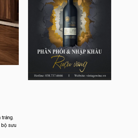
 tráng.
ữ bộ sưu