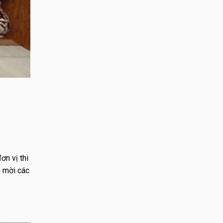
ơn vị thi
e mời các