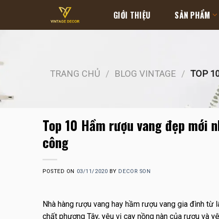
Skip
GIỚI THIỆU
SẢN PHẨM
to
content
TRANG CHỦ
/
BLOG VINTAGE
/
TOP 10
Top 10 Hầm rượu vang đẹp mới nh
công
POSTED ON
03/11/2020
BY
DECOR SON
Nhà hàng rượu vang hay hầm rượu vang gia đình từ l
chất phương Tây, yêu vị cay nồng nàn của rượu và yê