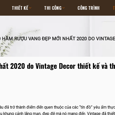
THIẾT KẾ
THI CÔNG
CÔNG TRÌNH
T
 HẦM RƯỢU VANG ĐẸP MỚI NHẤT 2020 DO VINTAGE
ất 2020 do Vintage Decor thiết kế và th
âu đã trở thành điểm đến quen thuộc của các “tín đồ” yêu ẩm th
u khung cảnh lãng mạn, đẹp đẽ mà nó mang đến. Vintage đã thiết 