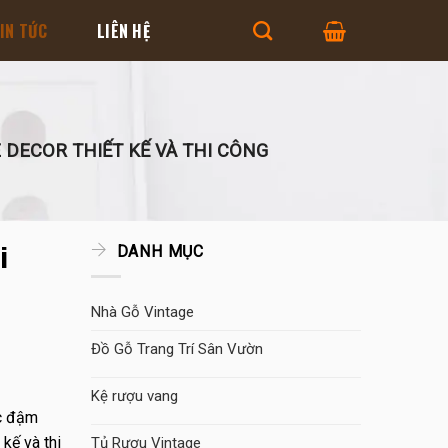
IN TỨC
LIÊN HỆ
 DECOR THIẾT KẾ VÀ THI CÔNG
i
DANH MỤC
Nhà Gỗ Vintage
Đồ Gỗ Trang Trí Sân Vườn
Kệ rượu vang
ực đậm
kế và thi
Tủ Rượu Vintage