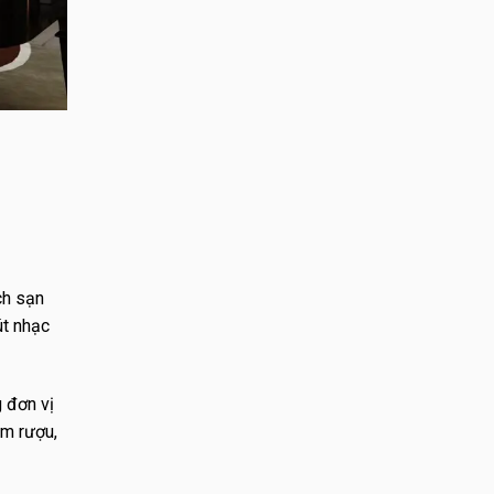
ch sạn
út nhạc
 đơn vị
ầm rượu,