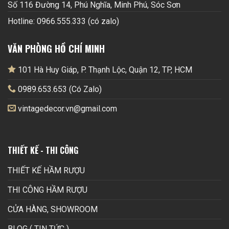
Số 116 Đường 14, Phú Nghĩa, Minh Phú, Sóc Sơn
Hotline: 0966.555.333 (có zalo)
VĂN PHÒNG HỒ CHÍ MINH
101 Hà Huy Giáp, P. Thạnh Lộc, Quận 12, TP, HCM
0989.653.653 (Có Zalo)
vintagedecor.vn@gmail.com
THIẾT KẾ - THI CÔNG
THIẾT KẾ HẦM RƯỢU
THI CÔNG HẦM RƯỢU
CỬA HÀNG, SHOWROOM
BLOG ( TIN TỨC )