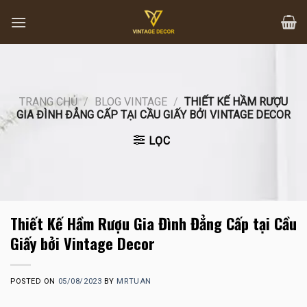
Skip
to
content
TRANG CHỦ
/
BLOG VINTAGE
/
THIẾT KẾ HẦM RƯỢU
GIA ĐÌNH ĐẲNG CẤP TẠI CẦU GIẤY BỞI VINTAGE DECOR
LỌC
Thiết Kế Hầm Rượu Gia Đình Đẳng Cấp tại Cầu
Giấy bởi Vintage Decor
POSTED ON
05/08/2023
BY
MRTUAN