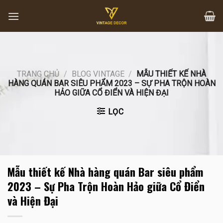
Skip
to
content
TRANG CHỦ
/
BLOG VINTAGE
/
MẪU THIẾT KẾ NHÀ
HÀNG QUÁN BAR SIÊU PHẨM 2023 – SỰ PHA TRỘN HOÀN
HẢO GIỮA CỔ ĐIỂN VÀ HIỆN ĐẠI
LỌC
Mẫu thiết kế Nhà hàng quán Bar siêu phẩm
2023 – Sự Pha Trộn Hoàn Hảo giữa Cổ Điển
và Hiện Đại