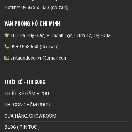
Hotline: 0966.555.333 (có zalo)
VĂN PHÒNG HỒ CHÍ MINH
101 Hà Huy Giáp, P. Thạnh Lộc, Quận 12, TP, HCM
0989.653.653 (Có Zalo)
vintagedecor.vn@gmail.com
THIẾT KẾ - THI CÔNG
THIẾT KẾ HẦM RƯỢU
THI CÔNG HẦM RƯỢU
CỬA HÀNG, SHOWROOM
BLOG ( TIN TỨC )