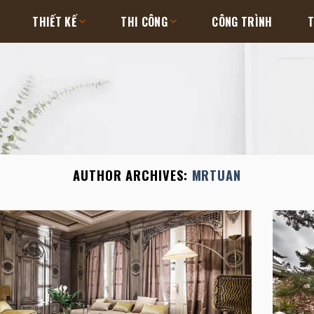
THIẾT KẾ
THI CÔNG
CÔNG TRÌNH
T
AUTHOR ARCHIVES:
MRTUAN