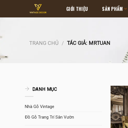
Skip
GIỚI THIỆU
SẢN PHẨM
to
content
TRANG CHỦ
/
TÁC GIẢ: MRTUAN
DANH MỤC
Nhà Gỗ Vintage
Đồ Gỗ Trang Trí Sân Vườn