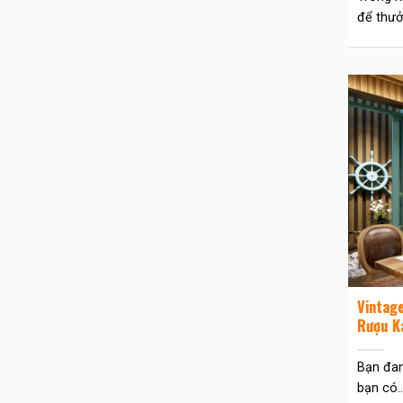
để thưởn
Vintage
Rượu K
Bạn đan
bạn có..