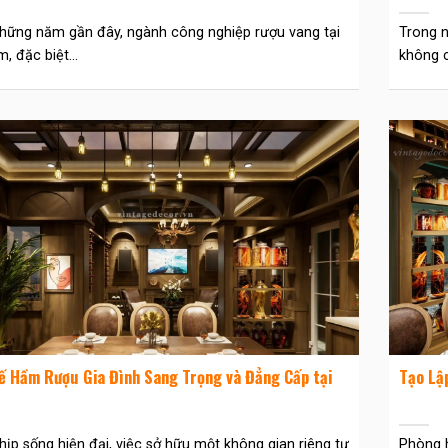
hững năm gần đây, ngành công nghiệp rượu vang tại
Trong n
, đặc biệt...
không ch
ế Hầm Rượu Gia Đình Sang Trọng và Đẳng Cấp tại
Tạo Lậ
hịp sống hiện đại, việc sở hữu một không gian riêng tư
Phòng h