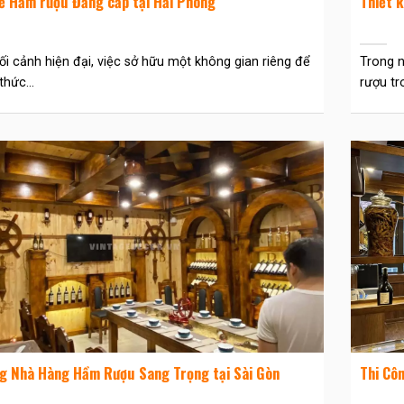
ế Hầm rượu Đẳng cấp tại Hải Phòng
Thiết 
ối cảnh hiện đại, việc sở hữu một không gian riêng để
Trong n
hức...
rượu tro
ng Nhà Hàng Hầm Rượu Sang Trọng tại Sài Gòn
Thi Cô