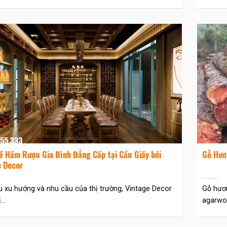
ế Hầm Rượu Gia Đình Đẳng Cấp tại Cầu Giấy bởi
Gỗ Hươ
e Decor
 xu hướng và nhu cầu của thị trường, Vintage Decor
Gỗ hươn
..
agarwoo