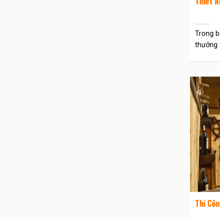
Thiết k
Trong b
thưởng t
Thi Cô