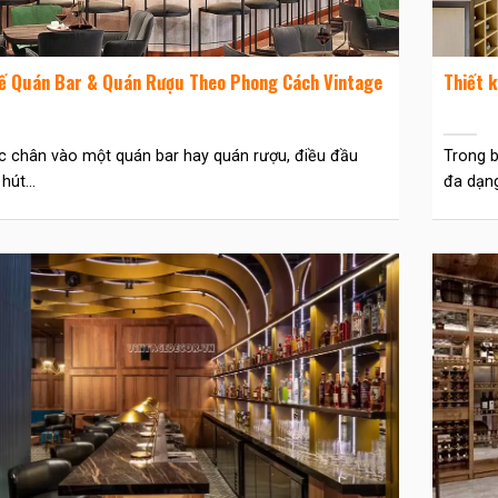
Kế Quán Bar & Quán Rượu Theo Phong Cách Vintage
Thiết 
c chân vào một quán bar hay quán rượu, điều đầu
Trong b
hút...
đa dạng,