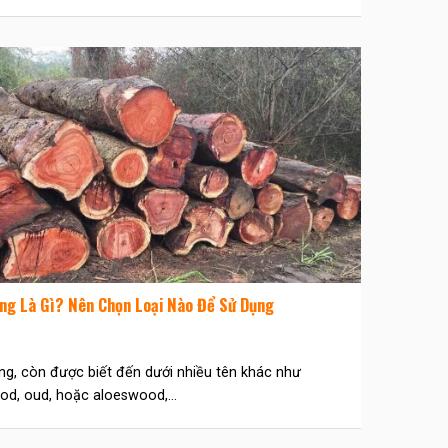
ng Là Gì? Nên Chọn Loại Nào Để Sử Dụng
g, còn được biết đến dưới nhiều tên khác như
d, oud, hoặc aloeswood,...