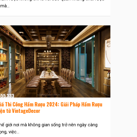
 mà...
iá Thi Công Hầm Rượu 2024: Giải Pháp Hầm Rượu
iện từ VintageDecor
hế giới nơi mà không gian sống trở nên ngày càng
ng, việc...