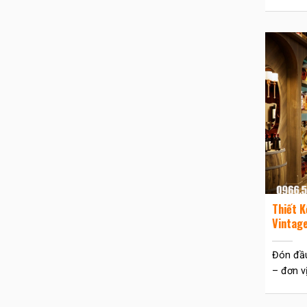
Thiết K
Vintag
Đón đầu
– đơn vị.