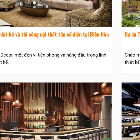
hiết kế và thi công nội thất tân cổ điển tại Biên Hòa
Dự án T
 Decor, một đơn vị tiên phong và hàng đầu trong lĩnh
Chào mừ
 kế...
thiết kế