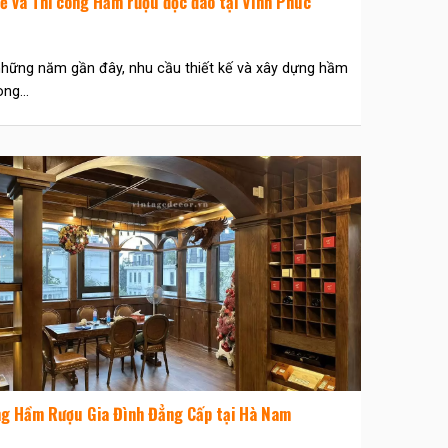
kế và Thi công Hầm rượu độc đáo tại Vĩnh Phúc
hững năm gần đây, nhu cầu thiết kế và xây dựng hầm
ng...
ng Hầm Rượu Gia Đình Đẳng Cấp tại Hà Nam