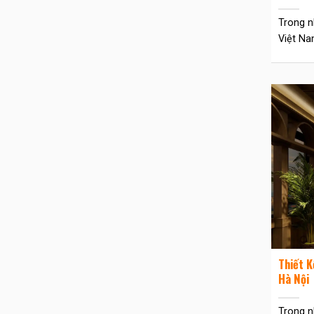
Trong n
Việt Nam
Thiết K
Hà Nội
Trong n