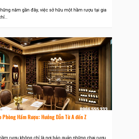
hững năm gần đây, việc sở hữu một hầm rượu tại gia
ỉ...
p Phòng Hầm Rượu: Hướng Dẫn Từ A đến Z
ầm rượu không chỉ là nơi bảo quản những chai rượu