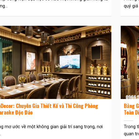
g...
quý giá
Decor: Chuyên Gia Thiết Kế và Thi Công Phòng
Bảng G
araoke Độc Đáo
Toàn D
g mơ ước về một không gian giải trí sang trọng, nơi
Trong t
.
quan trọ