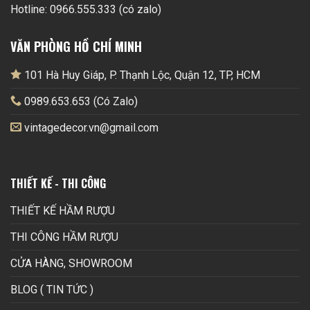
Hotline: 0966.555.333 (có zalo)
VĂN PHÒNG HỒ CHÍ MINH
101 Hà Huy Giáp, P. Thạnh Lộc, Quận 12, TP, HCM
0989.653.653 (Có Zalo)
vintagedecor.vn@gmail.com
THIẾT KẾ - THI CÔNG
THIẾT KẾ HẦM RƯỢU
THI CÔNG HẦM RƯỢU
CỬA HÀNG, SHOWROOM
BLOG ( TIN TỨC )